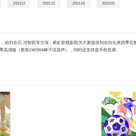
250115
250122
250129
250205
250312
250319
250326
250402
250507
250514
250521
250528
），由刘在石,河智苑等主演，桥矿影视影院为大家提供刘在街头第四季完
250702
250709
250716
250723
高清版（更新240904棒子话原声），同时还支持是手机投屏。
250827
250903
250910
250917
251029
251105
251112
251119
251224
251231
260107
260114
260225
260304
260311
260318
260422
260429
260506
260513