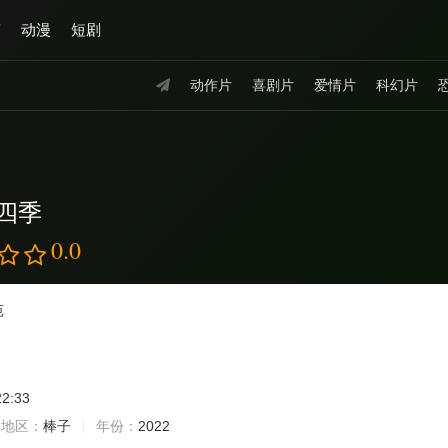
艺
动漫
短剧
动作片
喜剧片
爱情片
科幻片
四季
0.0
苑
22:33
地区：
棒子
年份：
2022