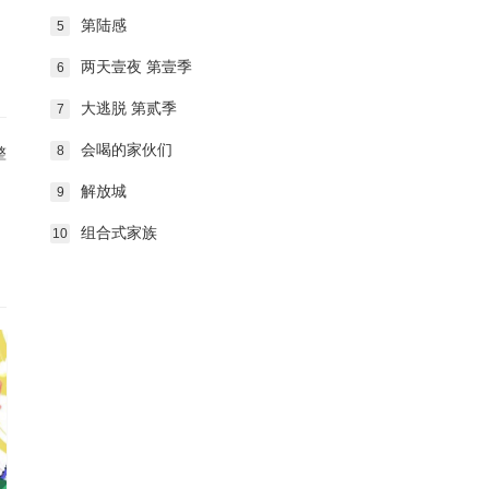
第陆感
5
两天壹夜 第壹季
6
大逃脱 第贰季
7
会喝的家伙们
8
整
解放城
9
组合式家族
10