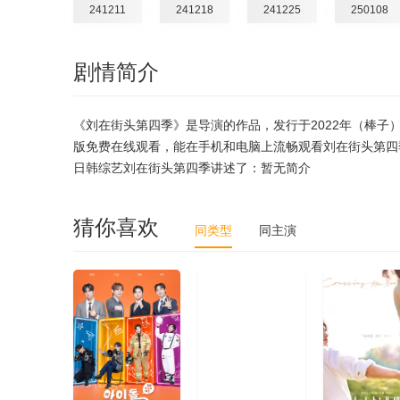
241211
241218
241225
250108
250212
250219
250226
250305
剧情简介
250409
250416
250423
250430
《刘在街头第四季》是导演的作品，发行于2022年（棒子
250604
250611
250618
250625
版免费在线观看，能在手机和电脑上流畅观看刘在街头第四季
日韩综艺刘在街头第四季讲述了：暂无简介
250730
250806
250813
250820
猜你喜欢
同类型
同主演
250924
251001
251015
251022
251126
251203
251210
251217
260121
260128
260204
260211
260325
260401
260408
260415