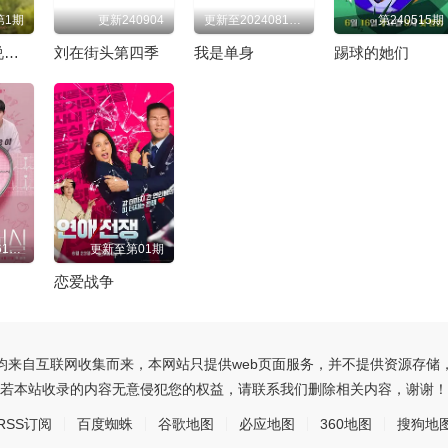
260624
260701
260708
第1期
更新240904
更新至20240814期
第240515期
姐姐对我来说是女人2
刘在街头第四季
我是单身
踢球的她们
更新至20260617第2期
更新至第01期
恋爱战争
均来自互联网收集而来，本网站只提供web页面服务，并不提供资源存储
若本站收录的内容无意侵犯您的权益，请联系我们删除相关内容，谢谢！
RSS订阅
百度蜘蛛
谷歌地图
必应地图
360地图
搜狗地