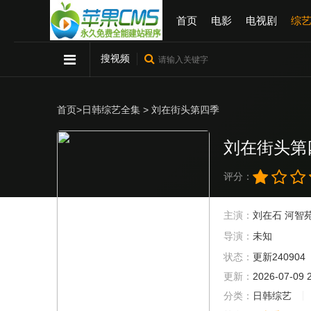
首页
电影
电视剧
综
搜视频
首页
>
日韩综艺全集
> 刘在街头第四季
刘在街头第
评分：
主演：
刘在石
河智
导演：
未知
状态：
更新240904
更新：
2026-07-09 
分类：
日韩综艺