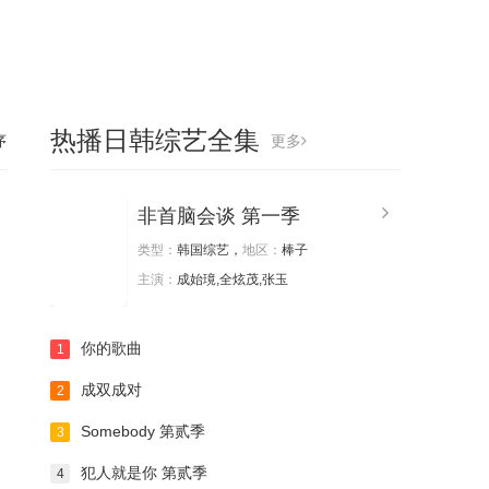
热播日韩综艺全集
序
更多
非首脑会谈 第一季
类型：
韩国综艺，
地区：
棒子
主演：
成始璄,全炫茂,张玉
你的歌曲
1
成双成对
2
Somebody 第贰季
3
犯人就是你 第贰季
4