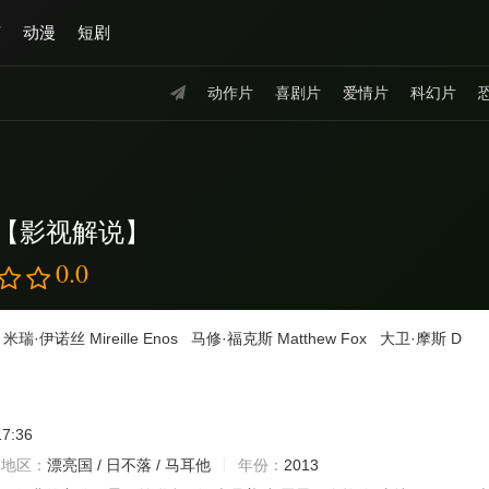
艺
动漫
短剧
动作片
喜剧片
爱情片
科幻片
【影视解说】
0.0
米瑞·伊诺丝
Mireille
Enos
马修·福克斯
Matthew
Fox
大卫·摩斯
D
17:36
地区：
漂亮国 / 日不落 / 马耳他
年份：
2013