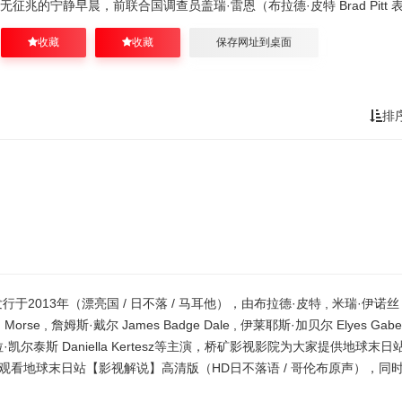
征兆的宁静早晨，前联合国调查员盖瑞·雷恩（布拉德·皮特 Brad Pitt 
收藏
收藏
保存网址到桌面
排
013年（漂亮国 / 日不落 / 马耳他），由布拉德·皮特 , 米瑞·伊诺丝
id Morse , 詹姆斯·戴尔 James Badge Dale , 伊莱耶斯·加贝尔 Elyes Gabe
ins , 达妮埃拉·凯尔泰斯 Daniella Kertesz等主演，桥矿影视影院为大家提供地球末日
看地球末日站【影视解说】高清版（HD日不落语 / 哥伦布原声），同