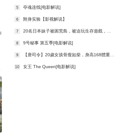
夺魂连线[电影解说]
5
附身实验【影视解说】
6
20名日本妹子被困荒島，被迫玩生存遊戲，最終只能活一人！
7
l
9号秘事 第五季[电影解说]
8
【唐司令】20歲女孩骨瘦如柴，身高168體重58斤
9
女王 The Queen[电影解说]
10