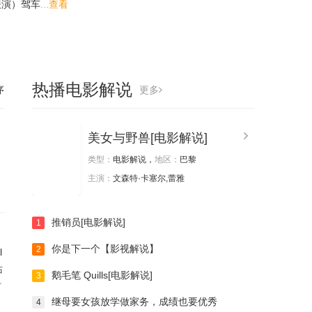
表演）驾车
...查看
热播电影解说
序
更多
美女与野兽[电影解说]
类型：
电影解说，
地区：
巴黎
主演：
文森特·卡塞尔,蕾雅
推销员[电影解说]
1
你是下一个【影视解说】
2
l
站
鹅毛笔 Quills[电影解说]
3
时
继母要女孩放学做家务，成绩也要优秀
4