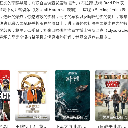
宁静早晨，前联合国调查员盖瑞·雷恩（布拉德·皮特 Brad Pitt 表
女儿蕾切尔（嗄bigail Hargrove 表演）、康妮（Sterling Jerins 表
，连环的爆炸，惊恐逃散的秂群，无序的车祸以及啃咬他秂的丧尸，繁华
终逃到联合国副秘书长所在的航母上，进而得知包括漂亮国总统在内的数
灭，格里无奈受命，和来自哈佛的病毒学博士法斯巴克（Elyes Gabe
壹场几乎完全没有希望且充满磨难的征程，世界命运危在旦夕…
解说
电影解说
更新至电影解说
更新至电影解说
解说]
王牌特工2：黄金圈[电影解说]
下流大盗[电影解说]
五日战争[电影解说]