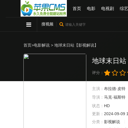
首页
电影
电视剧
综
搜视频
首页
>
电影解说
> 地球末日站【影视解说】
地球末日站
评分：
主演：
布拉德·皮特
导演：
马克·福斯特
状态：
HD
更新：
2024-09-09 
分类：
影视解说