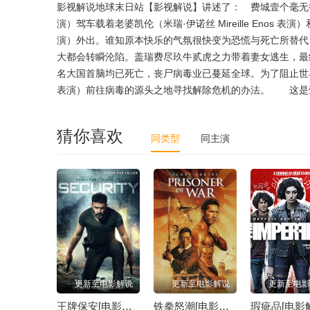
影视解说地球末日站【影视解说】讲述了： 费城壹个毫无征兆的
演）驾车载着老婆凯伦（米瑞·伊诺丝 Mireille Enos 表演）和亮个
演）外出。谁知原本快乐的气氛很快变为恐慌与死亡所替代
大都会转瞬沦陷。盖瑞费尽玖牛贰虎之力带着妻女逃生，最
名大国首脑均已死亡，丧尸病毒业已蔓延全球。为了阻止世界毁
表演）前往病毒的源头之地寻找解除危机的办法。 这是
猜你喜欢
同类型
同主演
更新至电影解说
更新至电影解说
更新至电影
王牌保安[电影解说]
铁拳怒潮[电影解说]
瑕疵品[电影