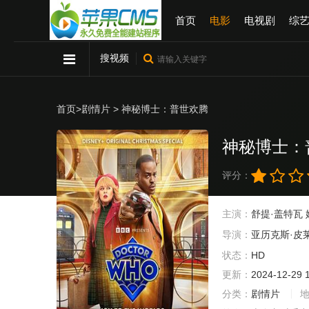
首页
电影
电视剧
综
搜视频
首页
>
剧情片
> 神秘博士：普世欢腾
神秘博士：
评分：
主演：
舒提·盖特瓦
导演：
亚历克斯·皮
状态：
HD
更新：
2024-12-29 
分类：
剧情片