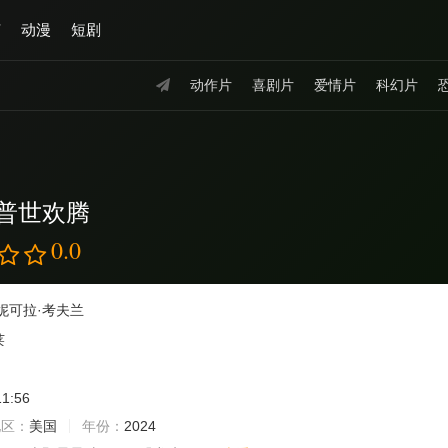
艺
动漫
短剧
动作片
喜剧片
爱情片
科幻片
普世欢腾
0.0
妮可拉·考夫兰
莱
11:56
地区：
美国
年份：
2024