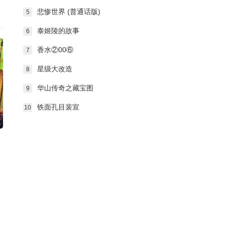
悲惨世界 (普通话版)
5
泰姬陵的故事
6
香水②00⑥
7
星级大改造
8
华山传奇之藏宝图
9
铁面孔目裴宣
10