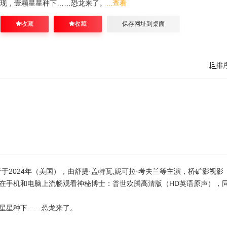
现，壹颗星星种下……恐龙来了。
...查看
收藏
收藏
保存网址到桌面
排
2024年（美国），由舒提·盖特瓦,妮可拉·考夫兰等主演，桥矿影视影
在手机和电脑上流畅观看神秘博士：普世欢腾高清版（HD英语原声），
星星种下……恐龙来了。