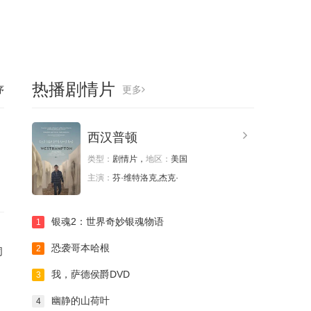
热播剧情片
序
更多
西汉普顿
类型：
剧情片，
地区：
美国
主演：
芬·维特洛克,杰克·
银魂2：世界奇妙银魂物语
1
恐袭哥本哈根
2
同
我，萨德侯爵DVD
3
幽静的山荷叶
4