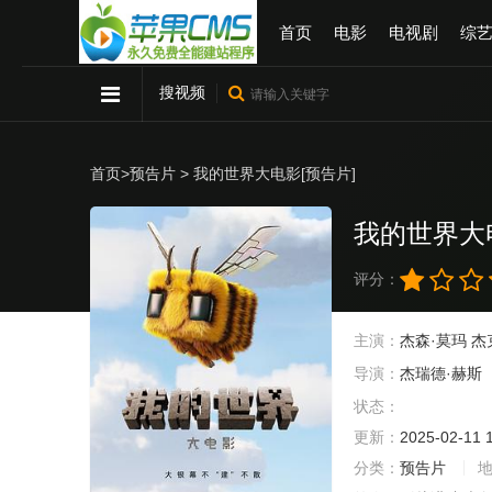
首页
电影
电视剧
综
搜视频
首页
>
预告片
> 我的世界大电影[预告片]
我的世界大
评分：
主演：
杰森·莫玛
杰
导演：
杰瑞德·赫斯
状态：
更新：
2025-02-11 
分类：
预告片