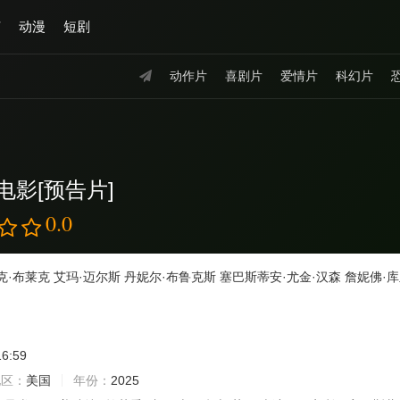
艺
动漫
短剧
动作片
喜剧片
爱情片
科幻片
电影[预告片]
0.0
克·布莱克
艾玛·迈尔斯
丹妮尔·布鲁克斯
塞巴斯蒂安·尤金·汉森
詹妮佛·
16:59
地区：
美国
年份：
2025