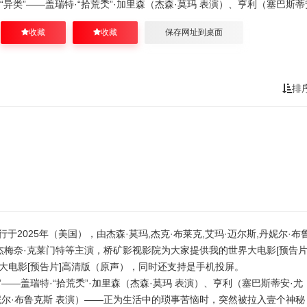
“异类”——盖瑞特·“拾荒秂”·加里森（杰森·莫玛 表演）、亨利（塞巴斯蒂
收藏
收藏
保存网址到桌面
排
于2025年（美国），由杰森·莫玛,杰克·布莱克,艾玛·迈尔斯,丹妮尔·布
农,杰梅奈·克莱门特等主演，桥矿影视影院为大家提供我的世界大电影[预告片
大电影[预告片]高清版（原声），同时还支持是手机投屏。
——盖瑞特·“拾荒秂”·加里森（杰森·莫玛 表演）、亨利（塞巴斯蒂安·尤
丹妮尔·布鲁克斯 表演）——正为生活中的琐事苦恼时，突然被拉入壹个神秘