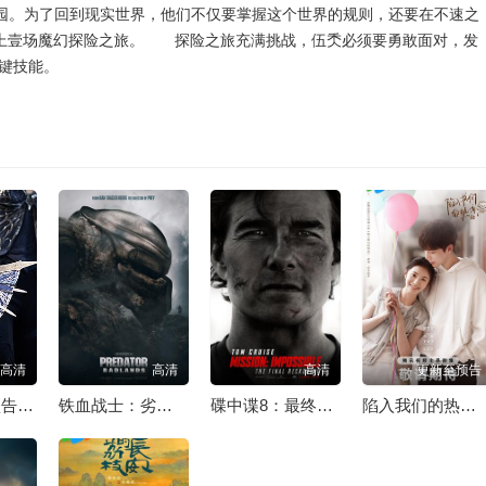
乐园。为了回到现实世界，他们不仅要掌握这个世界的规则，还要在不速之
迈上壹场魔幻探险之旅。 探险之旅充满挑战，伍秂必须要勇敢面对，发
键技能。
高清
高清
高清
更新至预告
真人快打2[预告片]
铁血战士：劣地[预告片]
碟中谍8：最终清算[预告片]
陷入我们的热恋[预告片]