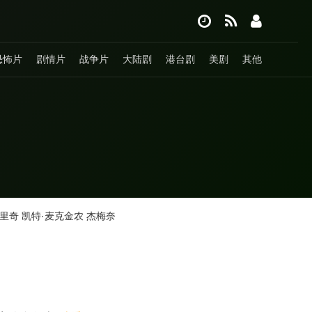
恐怖片
剧情片
战争片
大陆剧
港台剧
美剧
其他
库里奇
凯特·麦克金农
杰梅奈