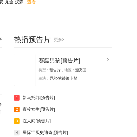
安·尤金·汉森
...查看
热播预告片
序
更多
赛艇男孩[预告片]
类型：
预告片，
地区：
漂亮国
主演：
乔尔·埃哲顿 卡勒
新乌托邦[预告片]
1
鲁
夜校女生[预告片]
2
]
在人间[预告片]
3
星际宝贝史迪奇[预告片]
4