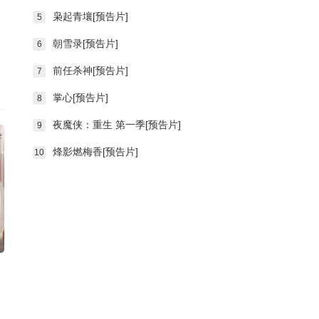
枭起青壤[预告片]
5
朝雪录[预告片]
6
前任杀神[预告片]
7
掌心[预告片]
8
夜魔侠：重生 第一季[预告片]
9
烽影燃梅香[预告片]
10