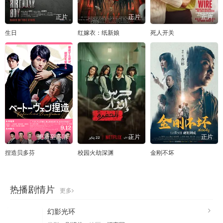
正片
正片
正片
生日
红嫁衣：纸新娘
死人开关
更新至高清
正片
正片
捏造贝多芬
校园火劫深渊
金刚不坏
热播剧情片
更多
幻影光环