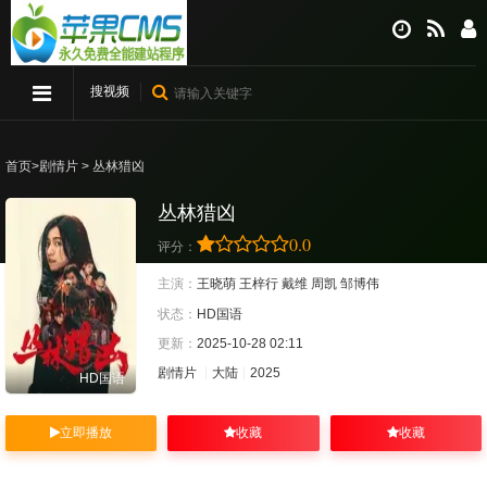
搜视频
首页
>
剧情片
> 丛林猎凶
丛林猎凶
0.0
评分：
主演：
王晓萌
王梓行
戴维
周凯
邹博伟
状态：
HD国语
更新：
2025-10-28 02:11
剧情片
大陆
2025
HD国语
立即播放
收藏
收藏