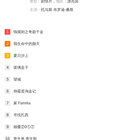
类型：
剧情片，
地区：
漂亮国
主演：
托马斯·布罗迪-桑斯
1
钱规则之奇葩千金
2
我生命中的捌天
3
夏日沙上
4
玻璃盒子
5
望城
6
倒霉蛋淘金记
7
家 Familia
8
寻找扎西
9
颠覆②0①⑦
10
寄生兽 寄生獣