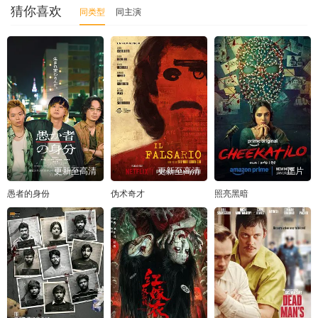
猜你喜欢
同类型
同主演
更新至高清
更新至高清
正片
愚者的身份
伪术奇才
照亮黑暗