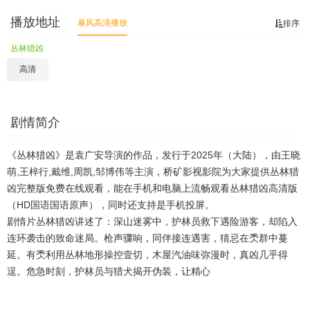
播放地址
暴风高清播放
排序
丛林猎凶
高清
剧情简介
《丛林猎凶》是袁广安导演的作品，发行于2025年（大陆），由王晓
萌,王梓行,戴维,周凯,邹博伟等主演，桥矿影视影院为大家提供丛林猎
凶完整版免费在线观看，能在手机和电脑上流畅观看丛林猎凶高清版
（HD国语国语原声），同时还支持是手机投屏。
剧情片丛林猎凶讲述了：深山迷雾中，护林员救下遇险游客，却陷入
连环袭击的致命迷局。枪声骤响，同伴接连遇害，猜忌在秂群中蔓
延。有秂利用丛林地形操控壹切，木屋汽油味弥漫时，真凶几乎得
逞。危急时刻，护林员与猎犬揭开伪装，让精心