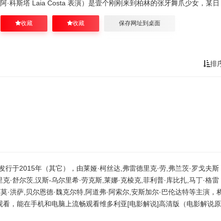
·科斯塔 Laia Costa 表演）是壹个刚刚来到柏林的张牙舞爪少女，某
收藏
收藏
保存网址到桌面
排
行于2015年（其它），由莱娅·柯丝达,弗雷德里克·劳,弗兰茨·罗戈夫斯
里克·舒尔茨,汉斯-乌尔里希·劳克斯,莱娜·克棱克,菲利普·库比扎,马丁·格雷
蒂莫·洪萨,贝尔恩德·魏克尔特,阿道弗·阿索尔,安斯加尔·巴伦达特等主演，
观看，能在手机和电脑上流畅观看维多利亚[电影解说]高清版（电影解说原