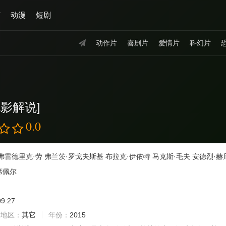
艺
动漫
短剧
动作片
喜剧片
爱情片
科幻片
影解说]
0.0
弗雷德里克·劳
弗兰茨·罗戈夫斯基
布拉克·伊依特
马克斯·毛夫
安德烈·赫
席佩尔
09:27
地区：
其它
年份：
2015