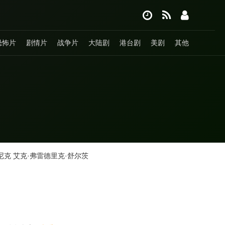
恐怖片
剧情片
战争片
大陆剧
港台剧
美剧
其他
尼克
艾克·弗雷德里克·舒尔茨