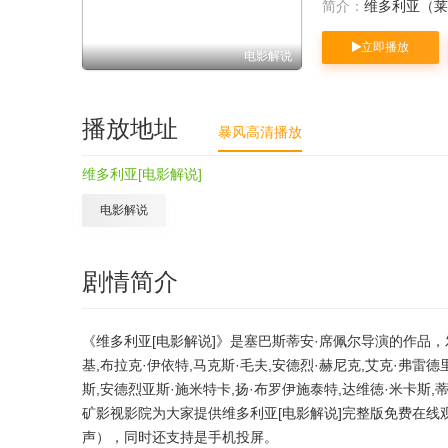
简介：
维多利亚（莱阿
立即播放
电影解说
播放地址
暴风高清播放
维多利亚[电影解说]
电影解说
剧情简介
《维多利亚[电影解说]》是塞巴斯蒂安·席佩尔导演的作品，发
基,布拉克·伊依特,马克斯·毛夫,安德烈·赫尼克,艾克·弗雷德
斯,安德烈亚斯·施米特卡,扬·布罗伊施泰特,达维徳·米卡斯,
矿影视影院为大家提供维多利亚[电影解说]完整版免费在线
声），同时还支持是手机投屏。