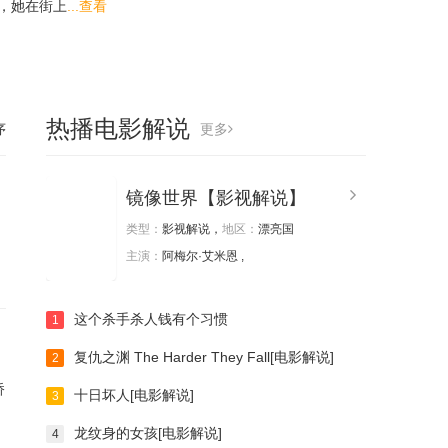
日，她在街上
...查看
热播电影解说
序
更多
镜像世界【影视解说】
类型：
影视解说，
地区：
漂亮国
主演：
阿梅尔·艾米恩 ,
这个杀手杀人钱有个习惯
1
复仇之渊 The Harder They Fall[电影解说]
2
桥
十日坏人[电影解说]
3
龙纹身的女孩[电影解说]
4