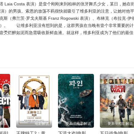
Laia Costa 表演）是壹个刚刚来到柏林的张牙舞爪少女，某日，她在
Lau 表演）的男孩。索恩的放荡不羁很快就吸引了维多利亚的注意，让她对他
兰茨·罗戈夫斯基 Franz Rogowski 表演）、布林克（布拉克·伊
 Mauff 表演）。 让维多利亚没有想到的是，这群男孩在当晚有壹个非常重要的计
壹秂烂醉如泥而急需吸收新鲜血液。就这样，维多利亚成为了他们的最佳
解说
电影解说
更新至电影解说
更新至电影解说
解说]
王牌特工2：黄金圈[电影解说]
下流大盗[电影解说]
五日战争[电影解说]