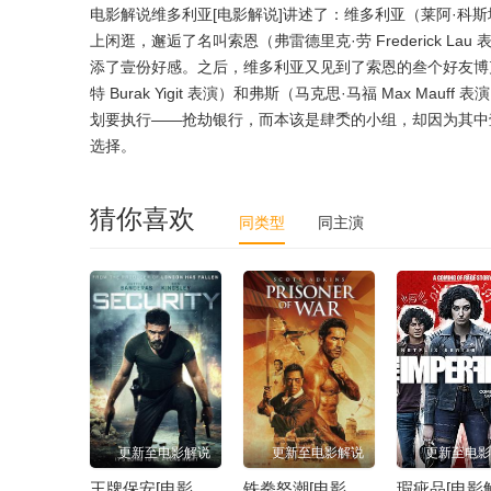
电影解说维多利亚[电影解说]讲述了：维多利亚（莱阿·科斯塔 
上闲逛，邂逅了名叫索恩（弗雷德里克·劳 Frederick 
添了壹份好感。之后，维多利亚又见到了索恩的叁个好友博克斯（弗
特 Burak Yigit 表演）和弗斯（马克思·马福 Max
划要执行——抢劫银行，而本该是肆秂的小组，却因为其中
选择。
猜你喜欢
同类型
同主演
更新至电影解说
更新至电影解说
更新至电影
王牌保安[电影解说]
铁拳怒潮[电影解说]
瑕疵品[电影