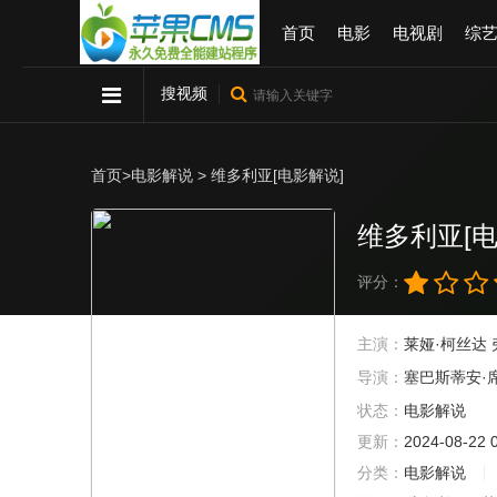
首页
电影
电视剧
综
搜视频
首页
>
电影解说
> 维多利亚[电影解说]
维多利亚[电
评分：
主演：
莱娅·柯丝达
导演：
塞巴斯蒂安·
状态：
电影解说
更新：
2024-08-22 
分类：
电影解说