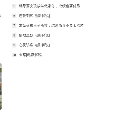
街
继母要女孩放学做家务，成绩也要优秀
5
平
依
恋爱刺客[电影解说]
6
灰姑娘被王子所救，结局简直不要太治愈
7
解放黑奴[电影解说]
8
心灵访客[电影解说]
9
天怒[电影解说]
10