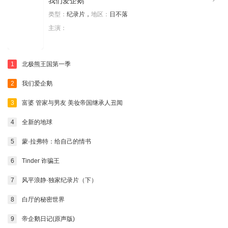
我们爱企鹅
类型：
纪录片，
地区：
日不落
主演：
1
北极熊王国第一季
2
我们爱企鹅
3
富婆 管家与男友 美妆帝国继承人丑闻
4
全新的地球
5
蒙·拉弗特：给自己的情书
6
Tinder 诈骗王
7
风平浪静·独家纪录片（下）
8
白厅的秘密世界
9
帝企鹅日记(原声版)