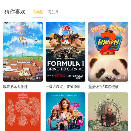
猜你喜欢
同类型
同主演
完结
更新至高清
HD
跟着书本去旅行
一级方程式：疾速争胜 第八季
熊猫计划2幕后纪录