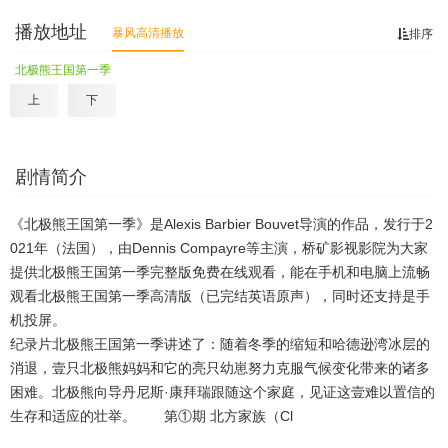
播放地址
暴风高清播放
排序
北极熊王国第一季
上
下
剧情简介
《北极熊王国第一季》是Alexis Barbier Bouvet导演的作品，发行于2
021年（法国），由Dennis Compayre等主演，桥矿影视影院为大家
提供北极熊王国第一季完整版免费在线观看，能在手机和电脑上流畅
观看北极熊王国第一季高清版（已完结英语原声），同时还支持是手
机投屏。
纪录片北极熊王国第一季讲述了：随着冬季的缩短和哈德逊湾冰层的
消退，壹只北极熊妈妈和它的亮只幼崽努力克服气候变化带来的诸多
困难。北极熊向导丹尼斯·康拜瑞跟随这个家庭，见证这壹难以置信的
生存和适应的壮举。 第①期 北方家族（Cl