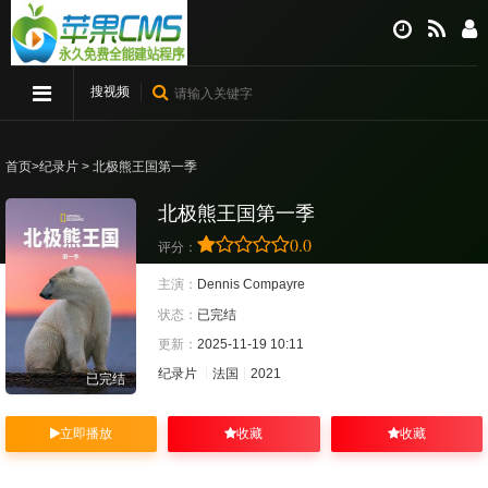
搜视频
首页
>
纪录片
> 北极熊王国第一季
北极熊王国第一季
0.0
评分：
主演：
Dennis Compayre
状态：
已完结
更新：
2025-11-19 10:11
纪录片
法国
2021
已完结
立即播放
收藏
收藏