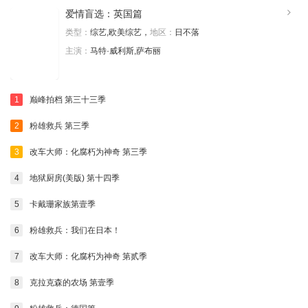
爱情盲选：英国篇
类型：
综艺,欧美综艺，
地区：
日不落
主演：
马特·威利斯,萨布丽
1
巅峰拍档 第三十三季
2
粉雄救兵 第三季
3
改车大师：化腐朽为神奇 第三季
4
地狱厨房(美版) 第十四季
5
卡戴珊家族第壹季
6
粉雄救兵：我们在日本！
7
改车大师：化腐朽为神奇 第贰季
8
克拉克森的农场 第壹季