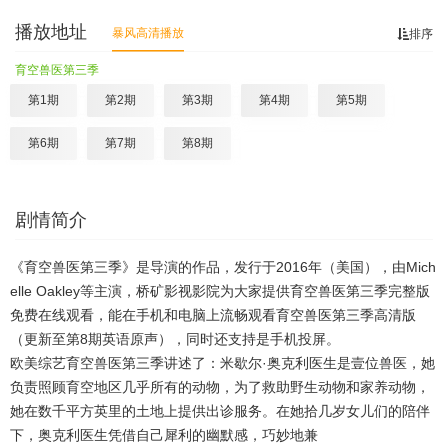
播放地址
暴风高清播放
排序
育空兽医第三季
第1期
第2期
第3期
第4期
第5期
第6期
第7期
第8期
剧情简介
《育空兽医第三季》是导演的作品，发行于2016年（美国），由Mich
elle Oakley等主演，桥矿影视影院为大家提供育空兽医第三季完整版
免费在线观看，能在手机和电脑上流畅观看育空兽医第三季高清版
（更新至第8期英语原声），同时还支持是手机投屏。
欧美综艺育空兽医第三季讲述了：米歇尔·奥克利医生是壹位兽医，她
负责照顾育空地区几乎所有的动物，为了救助野生动物和家养动物，
她在数千平方英里的土地上提供出诊服务。在她拾几岁女儿们的陪伴
下，奥克利医生凭借自己犀利的幽默感，巧妙地兼