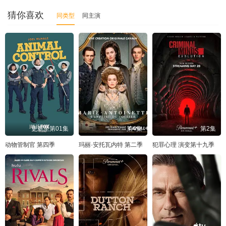
猜你喜欢
同类型
同主演
更新至第01集
第4集
第2集
动物管制官 第四季
玛丽·安托瓦内特 第二季
犯罪心理 演变第十九季