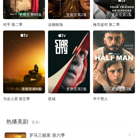
更新至第03集
更新至第2集
更新至第1集
对手 第二季
达顿牧场
掩耳盗邻 第二季
更新至第1集
更新至第2集
更新至第3集
为全人类 第五季
星城
半个男人
热播美剧
更多
罗马三贱客 第六季