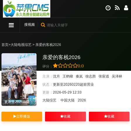
搜视频
首页
>
大陆电视综艺
> 亲爱的客栈2026
亲爱的客栈2026
0.0
评分：
主演：
沈月
王鹤棣
秦岚
徐志胜
张宸逍
吴泽林
状态：
更新至20260220超前营业
更新：
2026-05-29 12:33
大陆综艺
中国大陆
2026
更新至20260220超前营业
立即播放
收藏
收藏