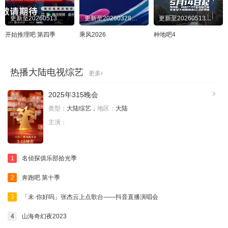
更新至20260513场面特辑第3期
更新至20260328乘风亲友连麦大会第2期
更新至20260513序篇
开始推理吧 第四季
乘风2026
种地吧4
热播大陆电视综艺
更多
2025年315晚会
类型：
大陆综艺，
地区：
大陆
主演：
1
名侦探俱乐部拾光季
2
奔跑吧 第十季
3
「未·你好吗」张杰云上点歌台——抖音直播演唱会
4
山海奇幻夜2023