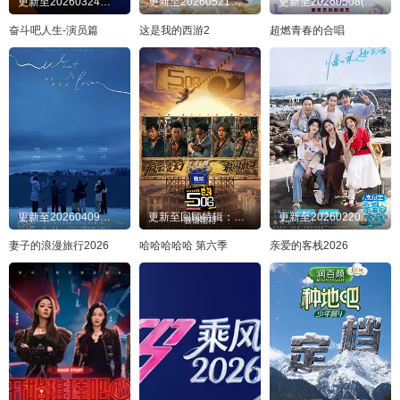
更新至20260324先导片
更新至20260521往季精编：爆笑名场面回顾
更新至20260508(第3期纯享)
奋斗吧人生-演员篇
这是我的西游2
超燃青春的合唱
更新至20260409第1期
更新至回顾特辑：邓超面部飞镖发射戏太多
更新至20260220超前营业
妻子的浪漫旅行2026
哈哈哈哈哈 第六季
亲爱的客栈2026