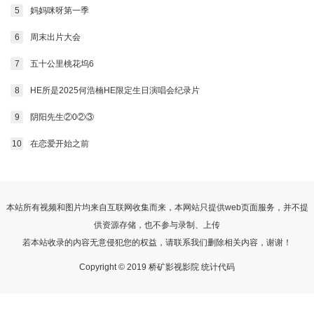
5
妈妈咪呀第一季
6
周末出片大会
7
五十公里桃花坞6
8
HE所是2025何浩楠HE限定生日演唱会纪录片
9
阴阳先生②0②③
10
在恋爱开始之前
本站所有视频和图片均来自互联网收集而来，本网站只提供web页面服务，并不提
供资源存储，也不参与录制、上传
若本站收录的内容无意侵犯您的权益，请联系我们删除相关内容，谢谢！
Copyright © 2019 桥矿影视影院 统计代码