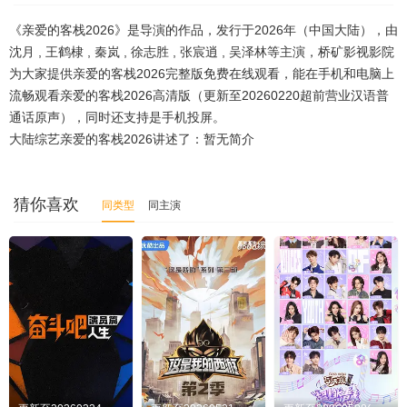
《亲爱的客栈2026》是导演的作品，发行于2026年（中国大陆），由
20260320第4期
20260327第5期
20260410第7期
沈月 , 王鹤棣 , 秦岚 , 徐志胜 , 张宸逍 , 吴泽林等主演，桥矿影视影院
20260417第8期
20260423客栈解忧企划
为大家提供亲爱的客栈2026完整版免费在线观看，能在手机和电脑上
流畅观看亲爱的客栈2026高清版（更新至20260220超前营业汉语普
20260424第9期
20260501加更版第4期
通话原声），同时还支持是手机投屏。
大陆综艺亲爱的客栈2026讲述了：暂无简介
20260515第11期
20260522(第12期)
20260529大结局篇（下）
猜你喜欢
同类型
同主演