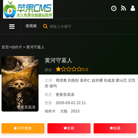
搜视频
首页
>
动作片
> 黄河守墓人
黄河守墓人
0.0
评分：
主演：
周澄奥
刘美彤
袁祥仁
赵亦骥
刘成龙
蔡沁芯
王恺
杰
迪玛
状态：
更新至高清
更新：
2026-03-01 22:11
更新至高清
动作片
大陆
2023
立即播放
收藏
收藏