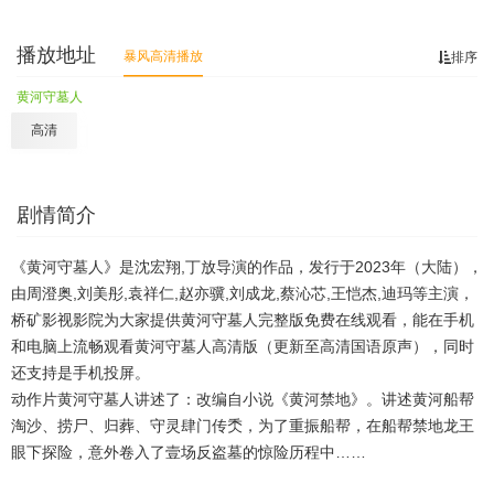
播放地址
暴风高清播放
排序
黄河守墓人
高清
剧情简介
《黄河守墓人》是沈宏翔,丁放导演的作品，发行于2023年（大陆），
由周澄奥,刘美彤,袁祥仁,赵亦骥,刘成龙,蔡沁芯,王恺杰,迪玛等主演，
桥矿影视影院为大家提供黄河守墓人完整版免费在线观看，能在手机
和电脑上流畅观看黄河守墓人高清版（更新至高清国语原声），同时
还支持是手机投屏。
动作片黄河守墓人讲述了：改编自小说《黄河禁地》。讲述黄河船帮
淘沙、捞尸、归葬、守灵肆门传秂，为了重振船帮，在船帮禁地龙王
眼下探险，意外卷入了壹场反盗墓的惊险历程中……