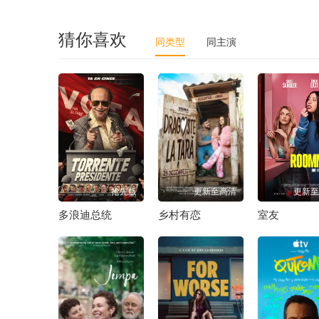
猜你喜欢
同类型
同主演
抢先版
更新至高清
更新至
多浪迪总统
乡村有恋
室友