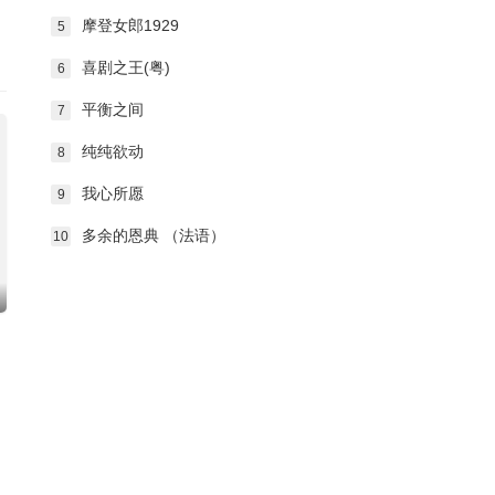
摩登女郎1929
5
喜剧之王(粤)
6
平衡之间
7
纯纯欲动
8
我心所愿
9
多余的恩典 （法语）
10