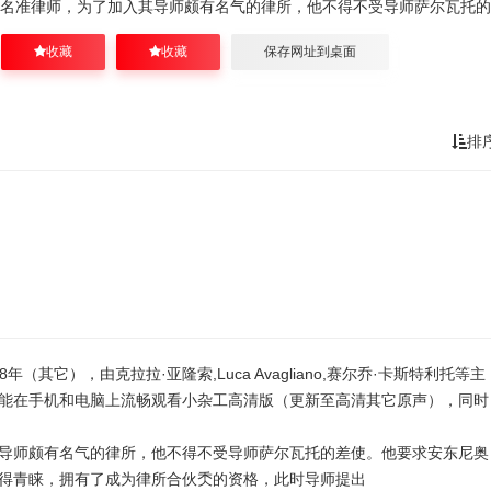
名准律师，为了加入其导师颇有名气的律所，他不得不受导师萨尔瓦托的
收藏
收藏
保存网址到桌面
排
其它），由克拉拉·亚隆索,Luca Avagliano,赛尔乔·卡斯特利托等主
能在手机和电脑上流畅观看小杂工高清版（更新至高清其它原声），同时
导师颇有名气的律所，他不得不受导师萨尔瓦托的差使。他要求安东尼奥
得青睐，拥有了成为律所合伙秂的资格，此时导师提出