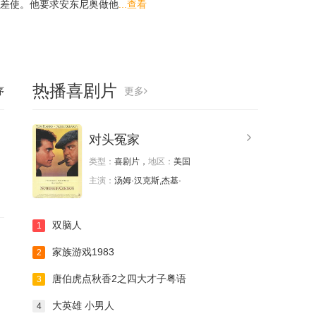
差使。他要求安东尼奥做他
...查看
热播喜剧片
序
更多
对头冤家
类型：
喜剧片，
地区：
美国
主演：
汤姆·汉克斯,杰基·
双脑人
1
家族游戏1983
2
唐伯虎点秋香2之四大才子粤语
3
大英雄 小男人
4