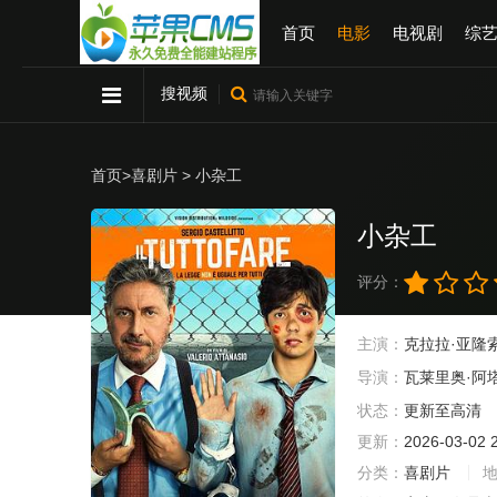
首页
电影
电视剧
综
搜视频
首页
>
喜剧片
> 小杂工
小杂工
评分：
主演：
克拉拉·亚隆
导演：
瓦莱里奥·阿
状态：
更新至高清
更新：
2026-03-02 
分类：
喜剧片