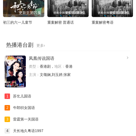
更新至第01集
更新至第3集
更新至第3集
初三的六一儿童节
重案解密 普通话
重案解密粤语
热播港台剧
更多
凤凰传说国语
类型：
香港剧，
地区：
香港
主演：
文颂娴,刘玉婷,张家
1
苏乞儿国语
2
牛郎织女国语
3
雷霆第一关国语
4
天长地久粤语1997