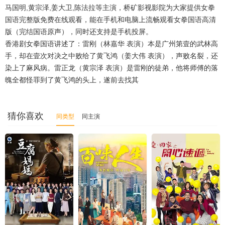
马国明,黄宗泽,姜大卫,陈法拉等主演，桥矿影视影院为大家提供女拳
国语完整版免费在线观看，能在手机和电脑上流畅观看女拳国语高清
版（完结国语原声），同时还支持是手机投屏。
香港剧女拳国语讲述了：雷刚（林嘉华 表演）本是广州第壹的武林高
手，却在壹次对决之中败给了黄飞鸿（姜大伟 表演），声败名裂，还
染上了麻风病。雷正龙（黄宗泽 表演）是雷刚的徒弟，他将师傅的落
魄全都怪罪到了黄飞鸿的头上，遂前去找其
猜你喜欢
同类型
同主演