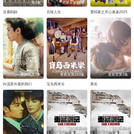
第3集
更新至第83集
更新至2682集
豆腐妈妈
百味人生
爱回家之开心速递2025
更新至第2集
更新至第183集
更新至第3集
向流星许愿的我们
宝岛西米乐
果实