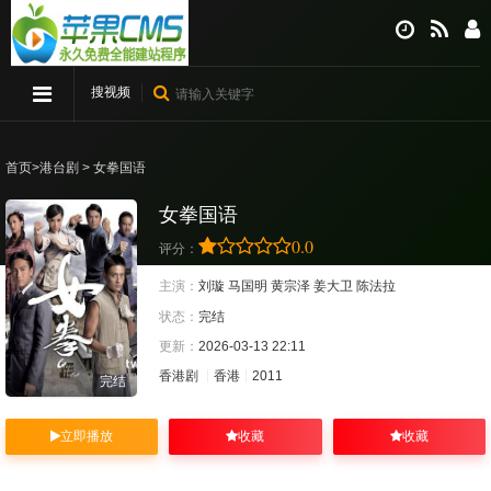
搜视频
首页
>
港台剧
> 女拳国语
女拳国语
0.0
评分：
主演：
刘璇
马国明
黄宗泽
姜大卫
陈法拉
状态：
完结
更新：
2026-03-13 22:11
香港剧
香港
2011
完结
立即播放
收藏
收藏