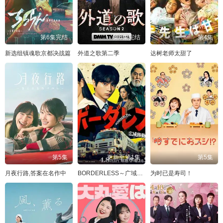
第6集完结
第6集完结
第4集
新选组镇魂歌京都决战篇
外道之歌第二季
达树老师太甜了
第5集
更新至第1集
第5集
月夜行路,答案在名作中
BORDERLESS～广域移动搜查队～
为时已是寿司！