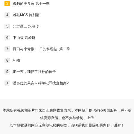
3
孤独的美食家 第十一季
4
难破MG5 特别篇
5
北方谦三 水浒传
6
下山饭 高崎篇
7
厨刀与小青椒-一日的料理帖- 第二季
8
礼物
9
那一夜，我怀了社长的孩子
10
潘多拉的果实～科学犯罪搜查档案2
本站所有视频和图片均来自互联网收集而来，本网站只提供web页面服务，并不提
供资源存储，也不参与录制、上传
若本站收录的内容无意侵犯您的权益，请联系我们删除相关内容，谢谢！