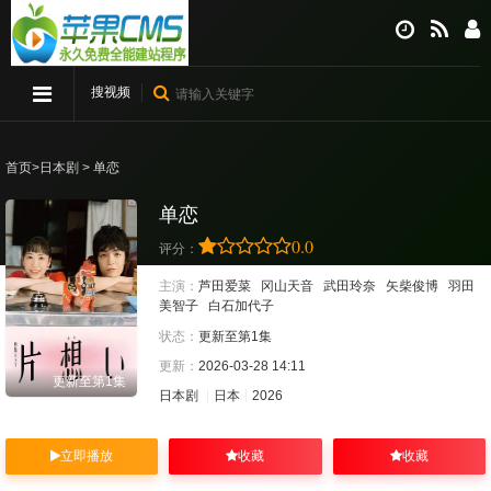
搜视频
首页
>
日本剧
> 单恋
单恋
0.0
评分：
主演：
芦田爱菜
冈山天音
武田玲奈
矢柴俊博
羽田
美智子
白石加代子
状态：
更新至第1集
更新：
2026-03-28 14:11
更新至第1集
日本剧
日本
2026
立即播放
收藏
收藏