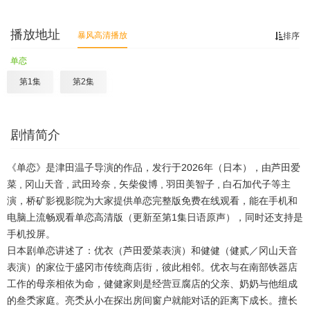
播放地址
暴风高清播放
排序
单恋
第1集
第2集
剧情简介
《单恋》是津田温子导演的作品，发行于2026年（日本），由芦田爱
菜 , 冈山天音 , 武田玲奈 , 矢柴俊博 , 羽田美智子 , 白石加代子等主
演，桥矿影视影院为大家提供单恋完整版免费在线观看，能在手机和
电脑上流畅观看单恋高清版（更新至第1集日语原声），同时还支持是
手机投屏。
日本剧单恋讲述了：优衣（芦田爱菜表演）和健健（健贰／冈山天音
表演）的家位于盛冈市传统商店街，彼此相邻。优衣与在南部铁器店
工作的母亲相依为命，健健家则是经营豆腐店的父亲、奶奶与他组成
的叁秂家庭。亮秂从小在探出房间窗户就能对话的距离下成长。擅长