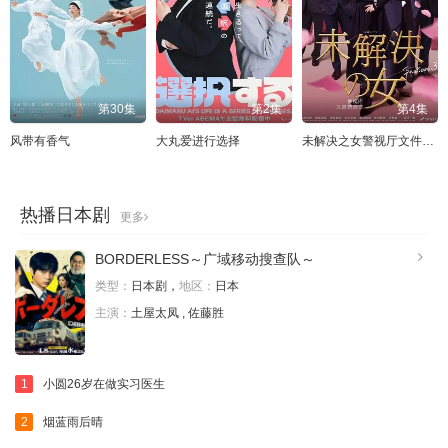
第30集
第2集
第4集
风带有香气
大丸爱进行选择
未解决之女警视厅文件捜査官第三季
热播日本剧
更多
BORDERLESS～广域移动搜查队～
类型：
日本剧，
地区：
日本
主演：
土屋太凤 , 佐藤胜
1
小圆26岁在做实习医生
2
烟蓝雨后晴