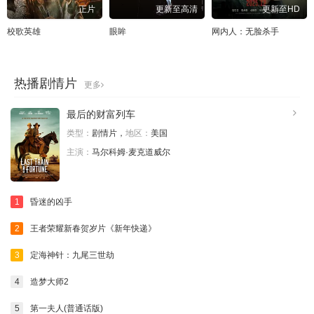
正片
更新至高清
更新至HD
校歌英雄
眼眸
网内人：无脸杀手
热播剧情片
更多
最后的财富列车
类型：
剧情片，
地区：
美国
主演：
马尔科姆·麦克道威尔
1
昏迷的凶手
2
王者荣耀新春贺岁片《新年快递》
3
定海神针：九尾三世劫
4
造梦大师2
5
第一夫人(普通话版)