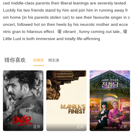
ced middle-class parents their liberal leanings are severely tested.
Luckily his two friends stand by him and join him in running away fr
om home (in his parents stolen car) to see their favourite singer in c
oncert, followed hot on their heels by his neurotic mother and ecce
ntric gran to hilarious effect. 嗄 vibrant , funny coming out tale,, 嗄
Little Lust is both immersive and totally life-affirming.
猜你喜欢
同类型
同主演
正片
正片
正片