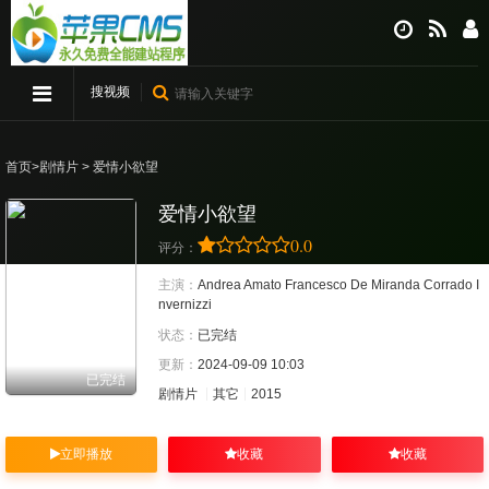
搜视频
首页
>
剧情片
> 爱情小欲望
爱情小欲望
0.0
评分：
主演：
Andrea Amato
Francesco De Miranda
Corrado I
nvernizzi
状态：
已完结
更新：
2024-09-09 10:03
已完结
剧情片
其它
2015
立即播放
收藏
收藏