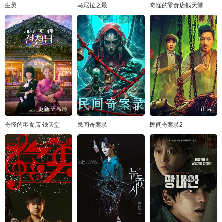
生灵
马尼拉之最
奇怪的零食店钱天堂
更新至高清
正片
正片
奇怪的零食店 钱天堂
民间奇案录
民间奇案录2