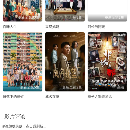
更新至第83集
第3集
更新至第1集
百味人生
豆腐妈妈
阿松与阿暖
更新至第5集
更新至第2集
高清
日落下的彩虹
成名在望
非份之罪普通话
影片评论
评论加载失败，点击我刷新...