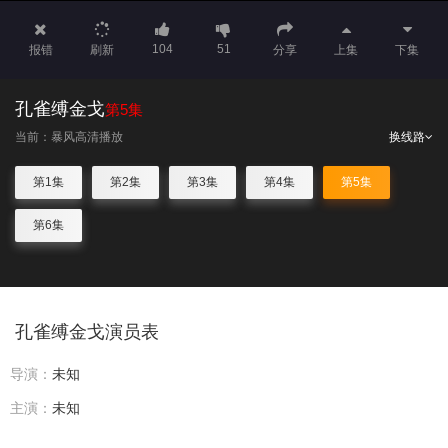
104
51
报错
刷新
分享
上集
下集
孔雀缚金戈
第5集
当前：暴风高清播放
换线路
第1集
第2集
第3集
第4集
第5集
第6集
孔雀缚金戈演员表
导演：
未知
主演：
未知