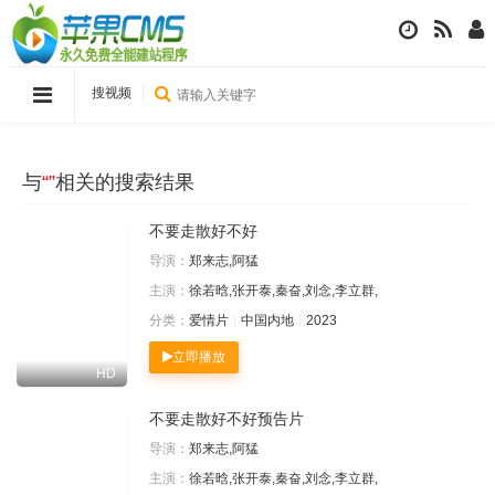
搜视频
与
“”
相关的搜索结果
不要走散好不好
导演：
郑来志,阿猛
主演：
徐若晗,张开泰,秦奋,刘念,李立群,
分类：
爱情片
中国内地
2023
立即播放
HD
不要走散好不好预告片
导演：
郑来志,阿猛
主演：
徐若晗,张开泰,秦奋,刘念,李立群,