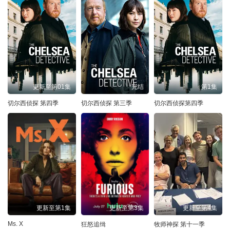
更新至第01集
完结
第1集
切尔西侦探 第四季
切尔西侦探 第三季
切尔西侦探第四季
更新至第1集
更新至第3集
更新至第4集
Ms. X
狂怒追缉
牧师神探 第十一季