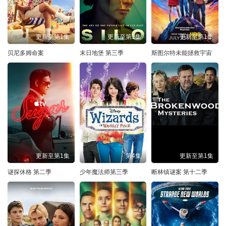
更新至第1集
更新至第1集
更新至第1集
贝尼多姆命案
末日地堡 第三季
斯图尔特未能拯救宇宙
更新至第1集
第4集
更新至第1集
谜探休格 第二季
少年魔法师第三季
断林镇谜案 第十二季