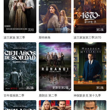
完结
完结
第1集
波兰家族 第三季
斯特林角
波兰家族第三季1670
第7集
更新至第2集
第1集
百年孤独第二季
鹿朗吉 第二季
神探默多克 第十九季