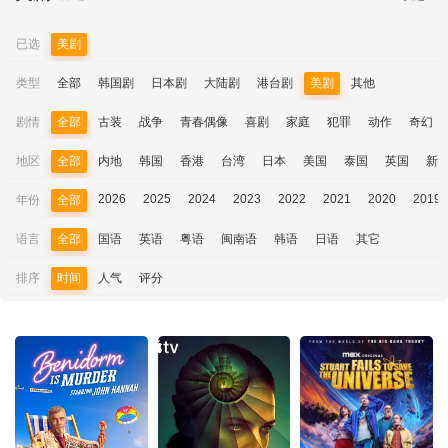
已选
美剧
类型
全部
韩国剧
日本剧
大陆剧
港台剧
美剧
其他
剧情
全部
古装
战争
青春偶像
喜剧
家庭
犯罪
动作
奇幻
地区
全部
内地
韩国
香港
台湾
日本
美国
泰国
英国
新
2026
2025
2024
2023
2022
2021
2020
2019
年份
全部
语言
全部
国语
英语
粤语
闽南语
韩语
日语
其它
排序
时间
人气
评分