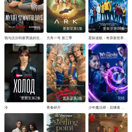
完结
更新至第1集
更新至第01集
我与沃尔特家男孩的生活 第三季
方舟一号 第三季
星际迷航：奇异新世界 第四季
更新至第2集
更新至第2集
完结
冷
青春碎片
少年魔法师：后继者 第三季