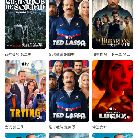
更新至第7集
第1集
更新至第1集
百年孤独 第二季
足球教练第四季
图书馆员：下一章 第二季
第1集
更新至第1集
更新至第2集
尝试 第五季
足球教练 第四季
幸运女神