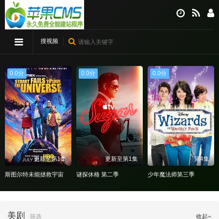
搜视频
0.0分
0.0分
0.0分
集
更新至第1集
第4集
更新至第1集
谜探休格 第二季
少年魔法师第三季
断林镇谜案 第十二季
美剧
筛选
收起