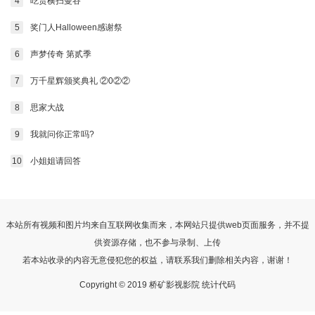
4
吃货横扫曼谷
20240517
20240521
20240522
20240523
5
奖门人Halloween感谢祭
20240524
20240528
20240529
20240530
6
声梦传奇 第贰季
20240531
20240604
20240605
20240606
7
万千星辉颁奖典礼 ②0②②
20240607
20240611
20240612
20240613
8
思家大战
20240614
20240618
20240619
20240620
9
我就问你正常吗?
10
小姐姐请回答
20240621
20240625
20240626
20240627
20240628
20240702
20240703
20240704
20240705
20240709
20240710
20240711
本站所有视频和图片均来自互联网收集而来，本网站只提供web页面服务，并不提
供资源存储，也不参与录制、上传
20240712
20240716
20240717
20240718
若本站收录的内容无意侵犯您的权益，请联系我们删除相关内容，谢谢！
20240719
20240723
20240724
20240725
Copyright © 2019 桥矿影视影院 统计代码
20240726
20240730
20240731
20240801