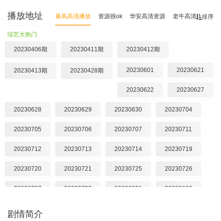
播放地址
暴风高清播放
资源很ok
华安高清资源
老牛高清
快看
排序
综艺大热门
20230406期
20230411期
20230412期
20230601
20230621
20230413期
20230428期
20230622
20230627
20230628
20230629
20230630
20230704
20230705
20230706
20230707
20230711
20230712
20230713
20230714
20230719
20230720
20230721
20230725
20230726
20230727
20230728
20230801
20230802
20230803
20230804
20230808
20230809
剧情简介