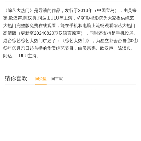
20230810
20230811
20230815
20230816
《综艺大热门》是导演的作品，发行于2013年（中国宝岛），由吴宗
20230817
20230818
20230822
20230823
宪,欧汉声,陈汉典,阿达,LULU等主演，桥矿影视影院为大家提供综艺
大热门完整版免费在线观看，能在手机和电脑上流畅观看综艺大热门
20230825
20230829
20230830
20230831
高清版（更新至20240820期汉语言原声），同时还支持是手机投屏。
港台综艺综艺大热门讲述了：《综艺大热门》，为叁立都会台自②0①
20230901
20230905
20230906
20230907
③年⑦月①日起首播的华秂综艺节目，由吴宗宪、欧汉声、陈汉典、
20230912
20230913
20230914
20230915
阿达、LULU主持。
20230919
20230920
20230921
20230922
猜你喜欢
同类型
同主演
20230926
20230928
20230929
20231003
20231004
20231010
20231012
20231013
20231016
20231017
20231018
20231019
20231024
20231031
20231101
20231102
20231107
20231108
20231109
20231114