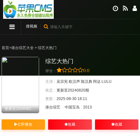
搜视频
首页
>
港台综艺大全
> 综艺大热门
综艺大热门
0.0
评分：
主演：
吴宗宪
欧汉声
陈汉典
阿达
LULU
状态：
更新至20240820期
更新：
2025-08-30 18:11
港台综艺
中国宝岛
2013
更新至20240820期
立即播放
收藏
收藏