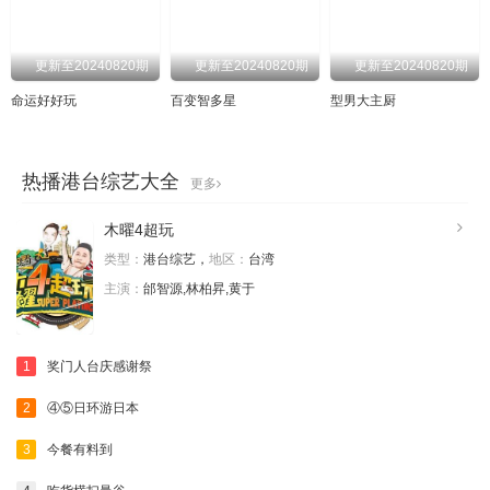
20240228
20240229
20240301
20240305
更新至20240820期
更新至20240820期
更新至20240820期
20240306
20240307
20240311
20240312
命运好好玩
百变智多星
型男大主厨
20240313
20240314
20240315
20240319
20240320
20240321
20240322
20240326
热播港台综艺大全
更多
20240327
20240328
20240329
20240402
木曜4超玩
类型：
港台综艺，
地区：
台湾
20240403
20240404
20240405
20240409
主演：
邰智源,林柏昇,黄于
20240410
20240411
20240412
20240416
20240417
20240418
20240419
20240423
1
奖门人台庆感谢祭
20240426
20240430
20240501
20240502
2
④⑤日环游日本
20240503
20240507
20240508
20240509
3
今餐有料到
20240510
20240514
20240515
20240516