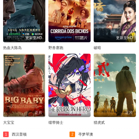
更新至HD
正片
更新至HD
热血大陈岛
野兽赛跑
破暗
正片
更新至高清
正片
大宝宝
缎带骑士
猎虎贰
1
西汉普顿
2
寻梦琴澳