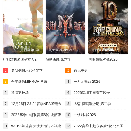
更新至第1期
更新至20260809超前企划第2期
更新至20260627发布会
姐姐对我来说是女人2
披荆斩棘 第六季
说唱巅峰对决2026
1
名侦探俱乐部拾光季
2
再见单身
3
全星暑假MIRROR 粤语
4
一万元舞台 2026
5
导演竞技场
6
2026深圳卫视春节晚会
7
12月26日 23-24赛季NBA圣诞大战 独行侠VS太阳
8
杰森·莫玛漫游记 第二季
9
2022赛季中超联赛第6轮 成都蓉城vs深圳队
10
一饭封神2026
11
WCBA常规赛 大庆安瑞达vs福建厦门白鹭（丁一）
12
2022赛季中超联赛第5轮 北京国安vs深圳队