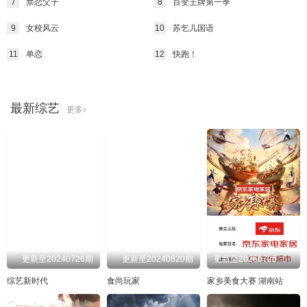
7
禁恋父子
8
百变王牌第一季
9
女校风云
10
苏乞儿国语
11
单恋
12
快跑！
最新综艺
更多
更新至20240726期
更新至20240820期
更新至20260726第1集
综艺新时代
食尚玩家
家乡美食大赛 湖南站