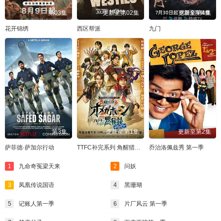
第03集
更新至第02集
更新至第4集
花开锦绣
西区帮派
九门
第3集
更新至第1集
更新至第2集
萨菲德·萨加尔行动
TTFC补完系列 角醒猎人 欧米茄号角 猎人们的默秘录
乔治洛佩兹秀 第一季
1
九命奇冤梁天来
2
问妖
3
凤凰传说国语
4
黑珊瑚
5
记账人第一季
6
片厂风云 第一季