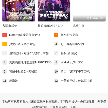
更新至第2集
更新至01集
更新至470集
谷雨街后巷
数码兽BEATBREAK
武神主宰
1
Dororon炎魔君熊熊燃烧
2
胡乱的深见君
3
少女前线人形小剧场
4
赶山我有山神空间
5
逆转裁判〜对这个“真实”，有异议！〜第二季
6
将夜(动画版)
7
美男高校地球防卫部HAPPYKISS!
8
WakeUp,GirlZOO!
9
狐妖小红娘9沐天城篇
10
勇者、辞职不干了OVA
11
蟑螂娘
12
一药解王忧，他以江山聘
本站所有视频和图片均来自互联网收集而来，本网站只提供web页面服务，并不提
供资源存储，也不参与录制、上传