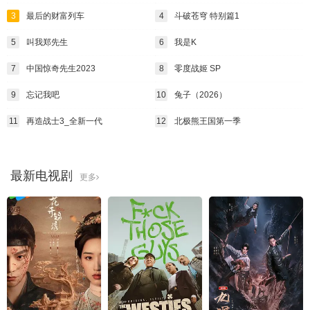
3
最后的财富列车
4
斗破苍穹 特别篇1
5
叫我郑先生
6
我是K
7
中国惊奇先生2023
8
零度战姬 SP
9
忘记我吧
10
兔子（2026）
11
再造战士3_全新一代
12
北极熊王国第一季
最新电视剧
更多