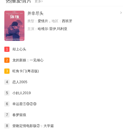
热播爱情片
更多
并非尽头
类型：
爱情片，
地区：
西班牙
主演：
哈维尔·雷伊,玛利亚
1
却上心头
2
龙的新娘：一见倾心
3
旺角卡门(粤语版)
4
恋人2005
5
小妇人2019
6
幸运星①⑨②⑨
7
春梦留痕
8
壹吻定情电影版②：大学篇