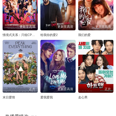
更新至高清
更新至高清
更新至高清
情境式关系：只组CP不恋爱
给我你的爱2
我们的爱
正片
更新至高清
正片
末日爱情
爱我爱我
走心男