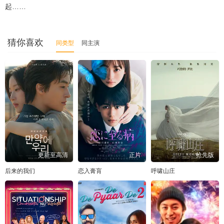
起……
猜你喜欢
同类型
同主演
更新至高清
正片
抢先版
后来的我们
恋入膏肓
呼啸山庄