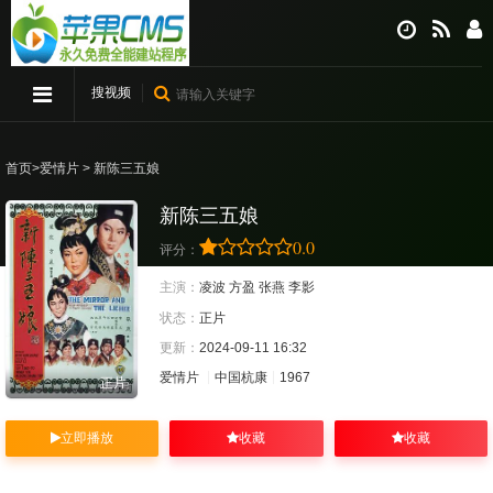
搜视频
首页
>
爱情片
> 新陈三五娘
新陈三五娘
0.0
评分：
主演：
凌波
方盈
张燕
李影
状态：
正片
更新：
2024-09-11 16:32
爱情片
中国杭康
1967
正片
立即播放
收藏
收藏