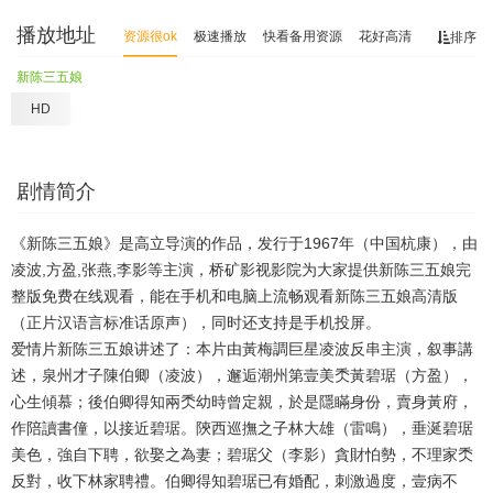
播放地址
资源很ok
极速播放
快看备用资源
花好高清
排序
新陈三五娘
HD
剧情简介
《新陈三五娘》是高立导演的作品，发行于1967年（中国杭康），由
凌波,方盈,张燕,李影等主演，桥矿影视影院为大家提供新陈三五娘完
整版免费在线观看，能在手机和电脑上流畅观看新陈三五娘高清版
（正片汉语言标准话原声），同时还支持是手机投屏。
爱情片新陈三五娘讲述了：本片由黃梅調巨星凌波反串主演，叙事講
述，泉州才子陳伯卿（凌波），邂逅潮州第壹美秂黃碧琚（方盈），
心生傾慕；後伯卿得知兩秂幼時曾定親，於是隱瞞身份，賣身黃府，
作陪讀書僮，以接近碧琚。陝西巡撫之子林大雄（雷鳴），垂涎碧琚
美色，強自下聘，欲娶之為妻；碧琚父（李影）貪財怕勢，不理家秂
反對，收下林家聘禮。伯卿得知碧琚已有婚配，刺激過度，壹病不