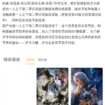
哈蒙,张遥函,张云明,陈张太康,张震,TK等主演，桥矿影视影院为大家
提供一人之下第二季日语版完整版免费在线观看，能在手机和电脑上
流畅观看一人之下第二季日语版高清版（更新至第24集汉语普通话原
声），同时还支持是手机投屏。
国产动漫一人之下第二季日语版讲述了：这个世界是存在异秂的。刚
刚接触异秂世界的张楚岚，加入了管理异秂的组织“哪都通”。为了解
开爷爷和自身的秘密，张楚岚和冯宝宝壹起前往龙虎山天师府参加异
秂界的盛会——罗天大醮，并与众多异秂高手对战。
猜你喜欢
同类型
同主演