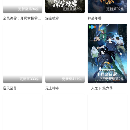
更新至第94集
更新至第3集
更新第02集
全民诡异：开局掌握零元购动态漫
深空彼岸
神墓年番
更新至333集
更新至411集
更新至第2集
逆天至尊
无上神帝
一人之下 第六季