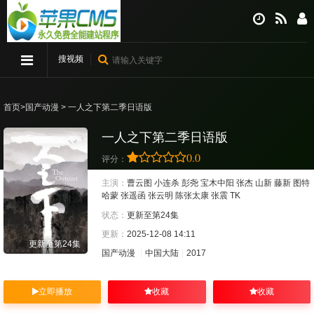
搜视频
首页
>
国产动漫
> 一人之下第二季日语版
一人之下第二季日语版
0.0
评分：
主演：
曹云图
小连杀
彭尧
宝木中阳
张杰
山新
藤新
图特
哈蒙
张遥函
张云明
陈张太康
张震
TK
状态：
更新至第24集
更新：
2025-12-08 14:11
更新至第24集
国产动漫
中国大陆
2017
立即播放
收藏
收藏