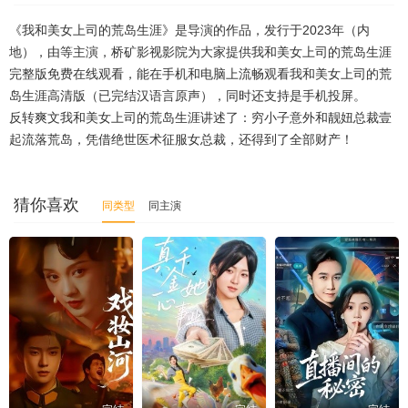
《我和美女上司的荒岛生涯》是导演的作品，发行于2023年（内
第46集
第47集
第48集
第49集
第50集
地），由等主演，桥矿影视影院为大家提供我和美女上司的荒岛生涯
完整版免费在线观看，能在手机和电脑上流畅观看我和美女上司的荒
第51集
第52集
第53集
第54集
第55集
岛生涯高清版（已完结汉语言原声），同时还支持是手机投屏。
第56集
第57集
第58集
第59集
第60集
反转爽文我和美女上司的荒岛生涯讲述了：穷小子意外和靓妞总裁壹
起流落荒岛，凭借绝世医术征服女总裁，还得到了全部财产！
第61集
第62集
第63集
第64集
第65集
第66集
第67集
第68集
第69集
第70集
猜你喜欢
同类型
同主演
第71集
第72集
第73集
第74集
第75集
第76集
第77集
第78集
第79集
第80集
第81集
第82集
第83集
第84集
第85集
第86集
第87集
第88集
第89集
第90集
第91集
第92集
第93集
第94集
第95集