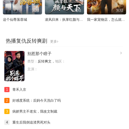
完结
完结
完结
这个仙尊落蓉城
凌风归来：执掌红颜与天下
我一家宠物店，怎么就成御兽宗了
热播复仇反转爽剧
更多
别惹那个瞎子
类型：
反转爽文，
地区：
主演：
1
青禾入京
2
好感度系统：后妈今天洗白了吗
3
病娇男主不老实，我改文制裁
4
重生后我倒追渣男死对头