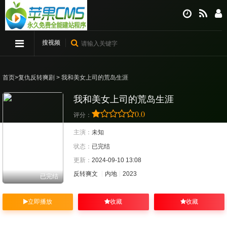
搜视频
首页
>
复仇反转爽剧
> 我和美女上司的荒岛生涯
我和美女上司的荒岛生涯
0.0
评分：
主演：
未知
状态：
已完结
更新：
2024-09-10 13:08
反转爽文
内地
2023
已完结
立即播放
收藏
收藏