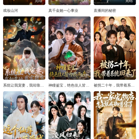
完结
完结
完结
第96集
第97集
第98集
第99集
第100集
戏妆山河
真千金她一心事业
直播间的秘密
第101集
第102集
第103集
第104集
第105集
第106集
第107集
第108集
第109集
完结
完结
完结
系统让我宠妻，我却靠她发家致富
神瞳鉴宝，绝色佳人皆为我而来
被拐二十年，我带着系统回来了