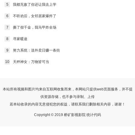
5
我都无敌了你还让我去上学
6
不听劝后，女邻居家爆炸了
7
撕了假千金，我马甲炸全场
8
寻家暖途
9
努力系统：送外卖日赚一条街
10
天秤神女：万物皆可当
本站所有视频和图片均来自互联网收集而来，本网站只提供web页面服务，并不提
供资源存储，也不参与录制、上传
若本站收录的内容无意侵犯您的权益，请联系我们删除相关内容，谢谢！
Copyright © 2019 桥矿影视影院 统计代码