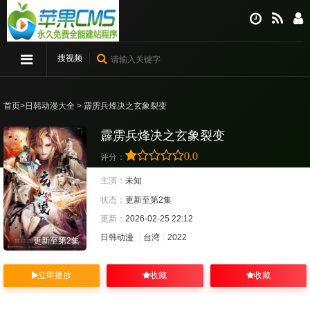
搜视频
首页
>
日韩动漫大全
> 霹雳兵烽决之玄象裂变
霹雳兵烽决之玄象裂变
0.0
评分：
主演：
未知
状态：
更新至第2集
更新：
2026-02-25 22:12
日韩动漫
台湾
2022
更新至第2集
立即播放
收藏
收藏