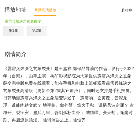
播放地址
暴风高清播放
排序
霹雳兵烽决之玄象裂变
第1集
第2集
剧情简介
《霹雳兵烽决之玄象裂变》是王嘉祥,郑保品导演的作品，发行于2022
年（台湾），由等主演，桥矿影视影院为大家提供霹雳兵烽决之玄象
裂变完整版免费在线观看，能在手机和电脑上流畅观看霹雳兵烽决之
玄象裂变高清版（更新至第2集其它原声），同时还支持是手机投屏。
日韩动漫霹雳兵烽决之玄象裂变讲述了：霹雳响、玄黄覆，云深龙
现、谁能统辖文武？ 地宇临、象外燹，烽火千秋、谁挹风波定澜？ 古
域开、裂宇灾，鏖兵万里、吾剑孤标尘外； 陆蚀曜、变天劫，逢魔时
刻、再启燎原狼烟。 陆珩溟岳之上，陆蚀齐