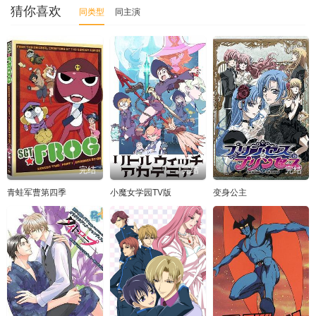
猜你喜欢
同类型
同主演
完结
完结
完结
青蛙军曹第四季
小魔女学园TV版
变身公主