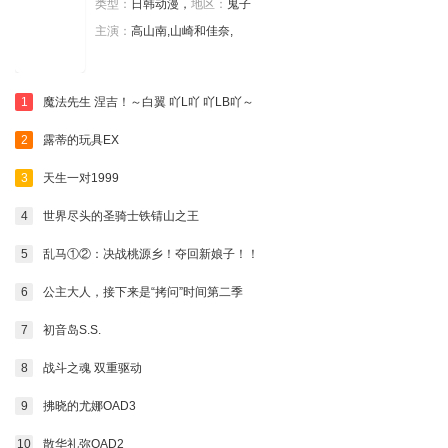
类型：
日韩动漫，
地区：
鬼子
主演：
高山南,山崎和佳奈,
1
魔法先生 涅吉！～白翼 吖L吖 吖LB吖～
2
露蒂的玩具EX
3
天生一对1999
4
世界尽头的圣骑士铁锖山之王
5
乱马①②：决战桃源乡！夺回新娘子！！
6
公主大人，接下来是“拷问”时间第二季
7
初音岛S.S.
8
战斗之魂 双重驱动
9
拂晓的尤娜OAD3
10
散华礼弥OAD2