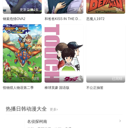
更新至第1集
完结
完结
钢索危情OVA2
和爸爸KISS IN THE DARK
恶魔人1972
完结
完结
已完结
怪物猎人物语第二季
棒球英豪 国语版
不公正抽签
热播日韩动漫大全
更多
名侦探柯南