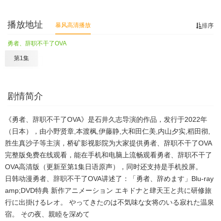
播放地址
暴风高清播放
排序
勇者、辞职不干了OVA
第1集
剧情简介
《勇者、辞职不干了OVA》是石井久志导演的作品，发行于2022年
（日本），由小野贤章,本渡枫,伊藤静,大和田仁美,内山夕实,稻田彻,
胜生真沙子等主演，桥矿影视影院为大家提供勇者、辞职不干了OVA
完整版免费在线观看，能在手机和电脑上流畅观看勇者、辞职不干了
OVA高清版（更新至第1集日语原声），同时还支持是手机投屏。
日韩动漫勇者、辞职不干了OVA讲述了：「勇者、辞めます」Blu-ray
amp;DVD特典 新作アニメーション エキドナと肆天王と共に研修旅
行に出掛けるレオ。 やってきたのは不気味な女将のいる寂れた温泉
宿。 その夜、親睦を深めて