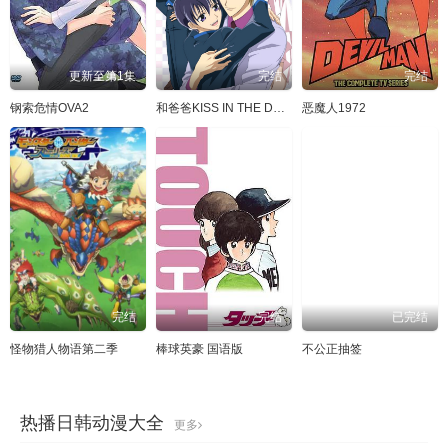
更新至第1集
完结
完结
钢索危情OVA2
和爸爸KISS IN THE DARK
恶魔人1972
完结
完结
已完结
怪物猎人物语第二季
棒球英豪 国语版
不公正抽签
热播日韩动漫大全
更多