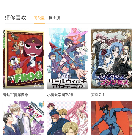
猜你喜欢
同类型
同主演
完结
完结
完结
青蛙军曹第四季
小魔女学园TV版
变身公主