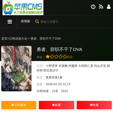
搜视频
首页
>
日韩动漫大全
> 勇者、辞职不干了OVA
勇者、辞职不干了OVA
0.0
评分：
主演：
小野贤章
本渡枫
伊藤静
大和田仁美
内山夕实
稻
田彻
胜生真沙子
状态：
更新至第1集
更新：
2026-02-25 22:13
更新至第1集
日韩动漫
日本
2022
立即播放
收藏
收藏