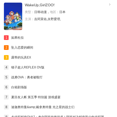
WakeUp,GirlZOO!
类型：
日韩动漫，
地区：
日本
主演：
吉冈茉佑,永野爱理,
1
如果杜拉
2
坠入恋爱的瞬间
3
露蒂的玩具EX
4
镜子超人REFLEX OV版
5
战勇OVA：勇者被殴打
6
白箱剧场版
7
夏目友人帐 第五季 特别篇 游戏盛宴
8
迪迦奥特曼&amp;戴拿奥特曼 光之星的战士们
9
名侦探柯南OVA7：来自阿笠的挑战书！阿笠对决柯南和少年侦探团