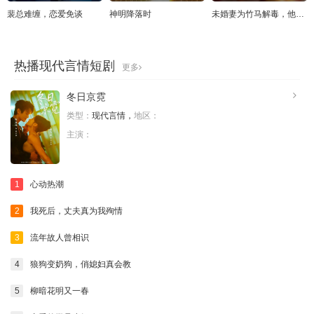
裴总难缠，恋爱免谈
神明降落时
未婚妻为竹马解毒，他撕毁婚约
热播现代言情短剧
更多
冬日京霓
类型：
现代言情，
地区：
主演：
1
心动热潮
2
我死后，丈夫真为我殉情
3
流年故人曾相识
4
狼狗变奶狗，俏媳妇真会教
5
柳暗花明又一春