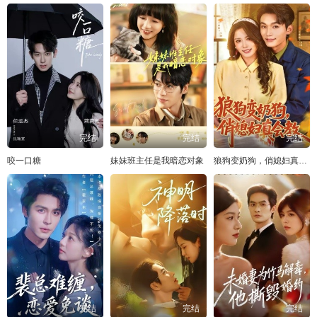
完结
完结
完结
咬一口糖
妹妹班主任是我暗恋对象
狼狗变奶狗，俏媳妇真会教
完结
完结
完结