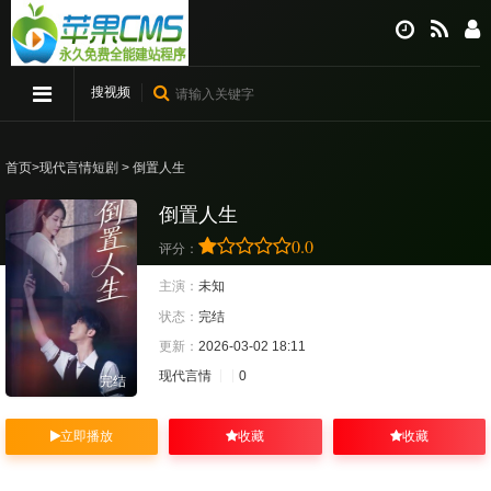
搜视频
首页
>
现代言情短剧
> 倒置人生
倒置人生
0.0
评分：
主演：
未知
状态：
完结
更新：
2026-03-02 18:11
现代言情
0
完结
立即播放
收藏
收藏