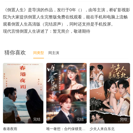
《倒置人生》是导演的作品，发行于0年（），由等主演，桥矿影视影
第46集
第47集
第48集
第49集
第50集
院为大家提供倒置人生完整版免费在线观看，能在手机和电脑上流畅
观看倒置人生高清版（完结原声），同时还支持是手机投屏。
第51集
第52集
第53集
第54集
第55集
现代言情倒置人生讲述了：暂无简介，敬请期待
第56集
第57集
第58集
第59集
第60集
第61集
猜你喜欢
同类型
同主演
完结
完结
完结
春港夜雨
唯一奢想：合约保镖竟是真命大佬
少夫人来自东北