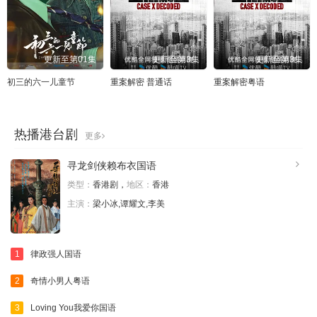
更新至第01集
更新至第3集
更新至第3集
初三的六一儿童节
重案解密 普通话
重案解密粤语
热播港台剧
更多
寻龙剑侠赖布衣国语
类型：
香港剧，
地区：
香港
主演：
梁小冰,谭耀文,李美
1
律政强人国语
2
奇情小男人粤语
3
Loving You我爱你国语