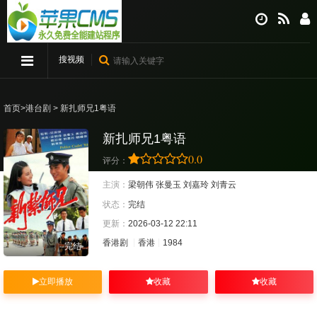
搜视频
首页
>
港台剧
> 新扎师兄1粤语
新扎师兄1粤语
0.0
评分：
主演：
梁朝伟
张曼玉
刘嘉玲
刘青云
状态：
完结
更新：
2026-03-12 22:11
香港剧
香港
1984
完结
立即播放
收藏
收藏