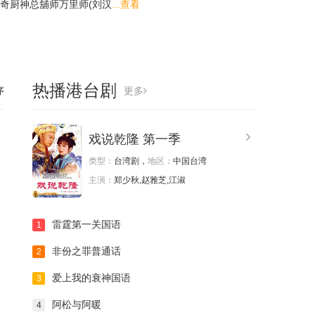
奇厨神总舖师万里师(刘汉
...查看
热播港台剧
序
更多
戏说乾隆 第一季
类型：
台湾剧，
地区：
中国台湾
主演：
郑少秋,赵雅芝,江淑
雷霆第一关国语
1
非份之罪普通话
2
爱上我的衰神国语
3
阿松与阿暖
4