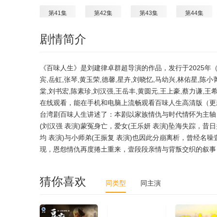
第41集
第42集
第43集
第44集
剧情简介
第49集
第50集
第51集
第52集
第57集
第58集
第59集
第60集
《百味人生》是刘建律卓群超导演的作品，发行于2025年（中
宾,岳虹,张琴,黄玉荣,德馨,星卉,刘晓忆,马幼兴,林佑星,陈小
第65集
第66集
第67集
第68集
棠,刘书宏,陈素珍,刘汉强,王岳丰,黄圆元,王上豪,蔡力谦,
在线观看，能在手机和电脑上流畅观看百味人生高清版（更
台湾剧百味人生讲述了：本剧以家族情仇与时代情怀为主轴
第73集
第74集
第75集
第76集
(刘汉强 表演)蒙冤身亡，爱女(王乐妍 表演)坠海失踪，昔日
均 表演)与小师弟(王振复 表演)也因此分崩离析，曾经
第81集
第82集
第83集
第84集
现，恩怨情仇再度捲土重来，壹段段亲情与背叛交织的叙事
第89集
第90集
第91集
第92集
猜你喜欢
同类型
同主演
第97集
第98集
第99集
第100集