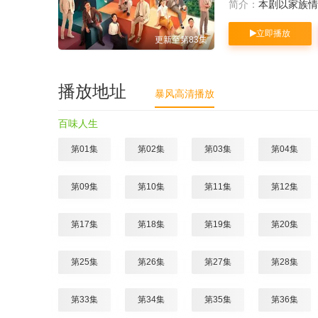
简介：
本剧以家族情
立即播放
更新至第83集
播放地址
暴风高清播放
百味人生
第01集
第02集
第03集
第04集
第09集
第10集
第11集
第12集
第17集
第18集
第19集
第20集
第25集
第26集
第27集
第28集
第33集
第34集
第35集
第36集