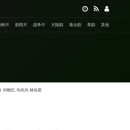
恐怖片
剧情片
战争片
大陆剧
港台剧
美剧
其他
卉
刘晓忆
马幼兴
林佑星