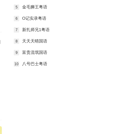
金毛狮王粤语
5
O记实录粤语
6
新扎师兄1粤语
7
天天天晴国语
8
国
富贵流氓国语
9
八号巴士粤语
10