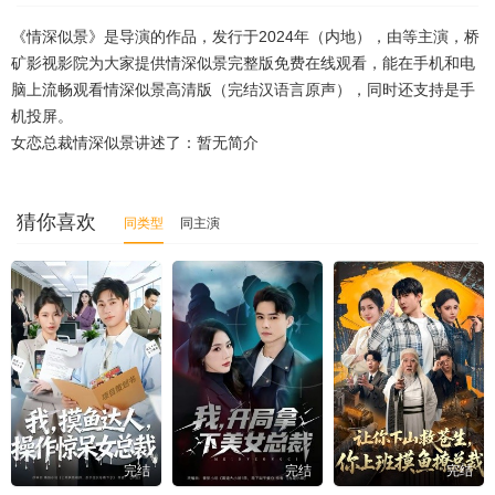
《情深似景》是导演的作品，发行于2024年（内地），由等主演，桥
第46集
第47集
第48集
第49集
第50集
矿影视影院为大家提供情深似景完整版免费在线观看，能在手机和电
脑上流畅观看情深似景高清版（完结汉语言原声），同时还支持是手
第51集
第52集
第53集
第54集
第55集
机投屏。
第56集
第57集
第58集
第59集
第60集
女恋总裁情深似景讲述了：暂无简介
第61集
第62集
第63集
第64集
第65集
猜你喜欢
同类型
同主演
第66集
第67集
第68集
第69集
第70集
第71集
第72集
第73集
第74集
第75集
第76集
第77集
第78集
第79集
第80集
第81集
第82集
第83集
第84集
第85集
第86集
第87集
第88集
第89集
第90集
完结
完结
完结
第91集
第92集
第93集
第94集
第95集