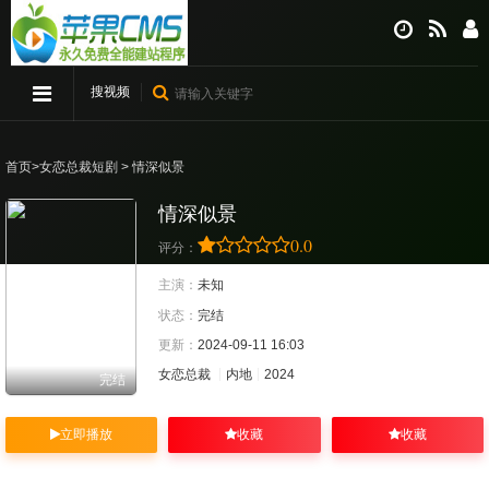
搜视频
首页
>
女恋总裁短剧
> 情深似景
情深似景
0.0
评分：
主演：
未知
状态：
完结
更新：
2024-09-11 16:03
女恋总裁
内地
2024
完结
立即播放
收藏
收藏