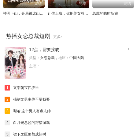
完结
完结
完结
神医下山，开局被冰山总裁撕婚书
让你上班，你把美女总裁娶了
总裁的临时新娘
热播女恋总裁短剧
更多
12点，需要接吻
类型：
女恋总裁，
地区：
中国大陆
主演：
1
玄学萌宝四岁半
2
强制文男主你不要我要
3
嘶哈 这个男人有点儿帅
4
白月光总监的狩猎游戏
5
裙下之臣葡萄成熟时