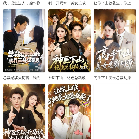
我，摸鱼达人，操作惊呆女总裁
我，开局拿下美女总裁
让你下山救苍生，你上班摸鱼撩总裁
第96集
第97集
第98集
完结
完结
完结
总裁老婆太厉害，我兵王身份没用
神医下山，绝色总裁赖上我
高手下山美女总裁别撩