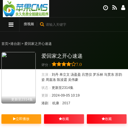
搜视频
首页
>
港台剧
> 爱回家之开心速递
爱回家之开心速递
7.0
评分：
主演：
刘丹
单立文
汤盈盈
吕慧仪
罗乐林
马贯东
苏韵
姿
周嘉洛
陈浚霆
吴伟豪
状态：
更新至2314集
更新：
2024-09-05 10:19
更新至2314集
港剧
杭康
2017
立即播放
收藏
收藏