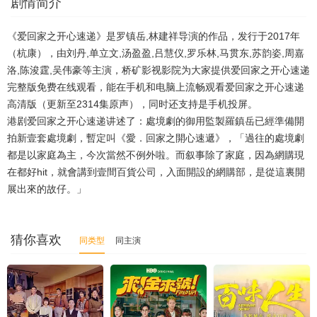
剧情简介
65
66
67
68
69
70
71
《爱回家之开心速递》是罗镇岳,林建祥导演的作品，发行于2017年
72
73
74
75
76
77
78
（杭康），由刘丹,单立文,汤盈盈,吕慧仪,罗乐林,马贯东,苏韵姿,周嘉
洛,陈浚霆,吴伟豪等主演，桥矿影视影院为大家提供爱回家之开心速递
79
80
81
82
83
84
85
完整版免费在线观看，能在手机和电脑上流畅观看爱回家之开心速递
高清版（更新至2314集原声），同时还支持是手机投屏。
86
87
88
89
90
91
92
港剧爱回家之开心速递讲述了：處境劇的御用監製羅鎮岳已經準備開
93
94
95
96
97
98
99
拍新壹套處境劇，暫定叫《愛．回家之開心速遞》，「過往的處境劇
都是以家庭為主，今次當然不例外啦。而叙事除了家庭，因為網購現
100
101
102
103
104
105
在都好hit，就會講到壹間百貨公司，入面開設的網購部，是從這裏開
展出來的故仔。」
106
107
108
109
110
111
112
113
114
115
116
117
猜你喜欢
同类型
同主演
118
119
120
121
122
123
124
125
126
127
128
129
130
131
132
133
134
135