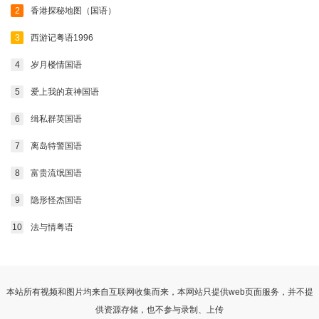
268
269
270
271
272
273
2
香港探秘地图（国语）
274
275
276
277
278
279
3
西游记粤语1996
280
281
282
283
284
285
4
岁月楼情国语
286
287
288
289
290
291
5
爱上我的衰神国语
292
293
294
295
296
297
6
缉私群英国语
7
离岛特警国语
298
299
300
301
302
303
8
富贵流氓国语
304
305
306
307
308
309
9
隐形怪杰国语
310
311
312
313
314
315
10
法与情粤语
316
317
318
319
320
321
322
323
324
325
326
327
328
329
330
331
332
333
本站所有视频和图片均来自互联网收集而来，本网站只提供web页面服务，并不提
供资源存储，也不参与录制、上传
334
335
336
337
338
339