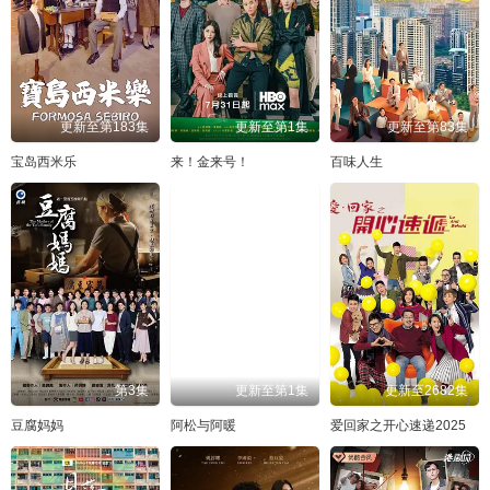
136
137
138
139
140
141
142
143
144
145
146
147
148
149
150
151
152
153
更新至第183集
更新至第1集
更新至第83集
154
155
156
157
158
159
宝岛西米乐
来！金来号！
百味人生
160
161
162
163
164
165
166
167
168
169
170
171
172
173
174
175
176
177
178
179
180
181
182
183
184
185
186
187
188
189
第3集
更新至第1集
更新至2682集
190
191
192
193
194
195
豆腐妈妈
阿松与阿暖
爱回家之开心速递2025
196
197
198
199
200
201