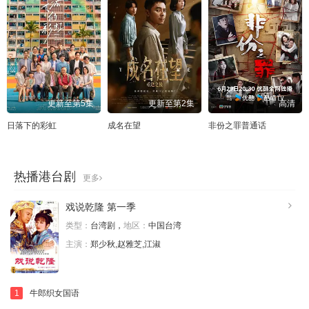
202
203
204
205
206
207
208
209
210
211
212
213
214
215
216
217
218
219
220
221
222
223
224
225
更新至第5集
更新至第2集
高清
226
227
228
229
230
231
日落下的彩虹
成名在望
非份之罪普通话
232
233
234
235
236
237
热播港台剧
238
239
240
241
242
243
更多
244
245
246
247
248
249
戏说乾隆 第一季
类型：
台湾剧，
地区：
中国台湾
250
251
252
253
254
255
主演：
郑少秋,赵雅芝,江淑
256
257
258
259
260
261
262
263
264
265
266
267
1
牛郎织女国语