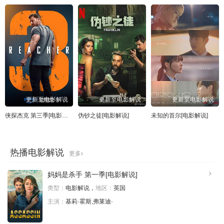
更新至电影解说
更新至电影解说
更新至电影解说
侠探杰克 第三季[电影解说]
伪钞之徒[电影解说]
未知的首尔[电影解说]
热播电影解说
更多
妈妈是杀手 第一季[电影解说]
类型：
电影解说，
地区：
英国
主演：
基莉·霍斯,弗莱迪·