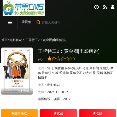
搜视频
首页
>
电影解说
> 王牌特工2：黄金圈[电影解说]
王牌特工2：黄金圈[电影解说]
0.0
评分：
主演：
塔伦·埃哲顿
科林·费尔斯
马克·斯特朗
朱丽安·摩
尔
埃尔顿·约翰
爱德华·霍尔克罗夫特
哈莉·贝瑞
佩德罗·
帕斯卡
状态：
电影解说
电影解说
更新：
2025-12-18 06:11
电影解说
英国
2017
立即播放
收藏
收藏