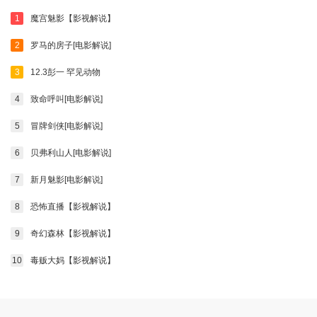
1
魔宫魅影【影视解说】
2
罗马的房子[电影解说]
3
12.3彭一 罕见动物
4
致命呼叫[电影解说]
5
冒牌剑侠[电影解说]
6
贝弗利山人[电影解说]
7
新月魅影[电影解说]
8
恐怖直播【影视解说】
9
奇幻森林【影视解说】
10
毒贩大妈【影视解说】