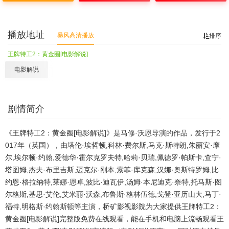
播放地址
暴风高清播放
排序
王牌特工2：黄金圈[电影解说]
电影解说
剧情简介
《王牌特工2：黄金圈[电影解说]》是马修·沃恩导演的作品，发行于2
017年（英国），由塔伦·埃哲顿,科林·费尔斯,马克·斯特朗,朱丽安·摩
尔,埃尔顿·约翰,爱德华·霍尔克罗夫特,哈莉·贝瑞,佩德罗·帕斯卡,查宁·
塔图姆,杰夫·布里吉斯,迈克尔·刚本,索菲·库克森,汉娜·奥斯特罗姆,比
约恩·格拉纳特,莱娜·恩卓,波比·迪瓦伊,汤姆·本尼迪克·奈特,托马斯·图
尔格斯,基思·艾伦,艾米丽·沃森,布鲁斯·格林伍德,戈登·亚历山大,马丁·
福特,明格斯·约翰斯顿等主演，桥矿影视影院为大家提供王牌特工2：
黄金圈[电影解说]完整版免费在线观看，能在手机和电脑上流畅观看王