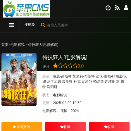
搜视频
首页
>
电影解说
> 特技狂人[电影解说]
特技狂人[电影解说]
0.0
评分：
主演：
瑞恩·高斯林
艾米莉·布朗特
亚伦·泰勒-约翰逊
汉
娜·沃丁厄姆
温斯顿·杜克
泰莉莎·帕尔墨
许玮伦
本·奈
特
马图斯
状态：
电影解说
电影解说
更新：
2025-02-09 10:59
电影解说
美国
2024
立即播放
收藏
收藏