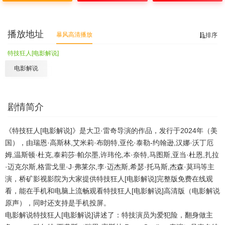
播放地址
暴风高清播放
排序
特技狂人[电影解说]
电影解说
剧情简介
《特技狂人[电影解说]》是大卫·雷奇导演的作品，发行于2024年（美
国），由瑞恩·高斯林,艾米莉·布朗特,亚伦·泰勒-约翰逊,汉娜·沃丁厄
姆,温斯顿·杜克,泰莉莎·帕尔墨,许玮伦,本·奈特,马图斯,亚当·杜恩,扎拉
·迈克尔斯,格雷戈里·J·弗莱尔,李·迈杰斯,希瑟·托马斯,杰森·莫玛等主
演，桥矿影视影院为大家提供特技狂人[电影解说]完整版免费在线观
看，能在手机和电脑上流畅观看特技狂人[电影解说]高清版（电影解说
原声），同时还支持是手机投屏。
电影解说特技狂人[电影解说]讲述了：特技演员为爱犯险，翻身做主