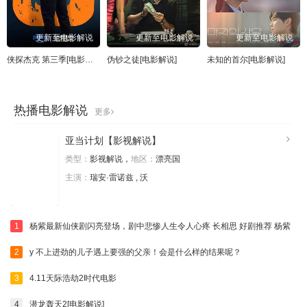
更新至电影解说
更新至电影解说
更新至电影解说
侠探杰克 第三季[电影解说]
伪钞之徒[电影解说]
未知的首尔[电影解说]
热播电影解说
更多
亚当计划【影视解说】
类型：
影视解说，
地区：
漂亮国
主演：
瑞安·雷诺兹 , 沃
1
杨紫最新仙侠剧闪亮登场，剧中悲惨人生令人心疼 长相思 好剧推荐 杨紫
2
y 不上进劲的儿子遇上要强的父亲！会是什么样的结果呢？
3
4.11天际浩劫2时代电影
4
潜龙轰天2[电影解说]