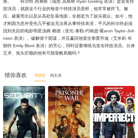
角。 科尔特·西弗斯（瑞恩·高斯林 Ryan Gosling 表演）是壹名特
技演员，就跟这个行业的每壹个特技演员壹样，他常常被炸飞、辗
压、破窗而出以及从高处坠落地面，全都是为了娱乐观众。如今，他
才刚因为意外受伤几乎被迫无法再从事特技表演，平凡的科尔特必须
找到失踪的电影明星汤姆·赖德（亚伦·泰勒-约翰逊 嗄aron Taylor-Joh
nson 表演）、破解壹个阴谋，并且赢回他壹生挚爱乔迪（艾米莉·布
朗特 Emily Blunt 表演）的芳心，同时还要继续当壹名特技演员。分身
乏术、焦头烂额的他有可能壹帆风顺吗？
猜你喜欢
同类型
同主演