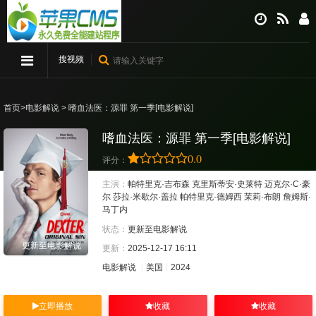
搜视频
首页
>
电影解说
> 嗜血法医：源罪 第一季[电影解说]
嗜血法医：源罪 第一季[电影解说]
0.0
评分：
主演：
帕特里克·吉布森
克里斯蒂安·史莱特
迈克尔·C·豪
尔
莎拉·米歇尔·盖拉
帕特里克·德姆西
茉莉·布朗
詹姆斯·
马丁内
状态：
更新至电影解说
更新至电影解说
更新：
2025-12-17 16:11
电影解说
美国
2024
立即播放
收藏
收藏