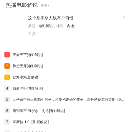
热播电影解说
更多
这个杀手杀人钱有个习惯
类型：
电影解说，
地区：
内地
主演：
1
王者天下[电影解说]
2
异想天开[电影解说]
3
欲海潮[电影解说]
4
致命呼叫[电影解说]
5
女子家中总出现陌生男子，还要抱走她的孩子，高分悬疑惊悚英剧《9号秘事》
6
听到涛声 海がきこえる[电影解说]
7
哥斯拉-1.0【影视解说】