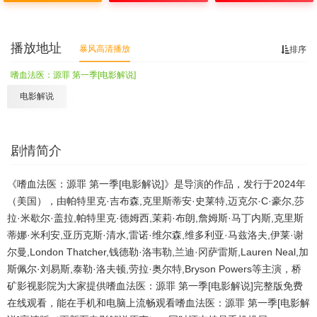
播放地址
暴风高清播放
排序
嗜血法医：源罪 第一季[电影解说]
电影解说
剧情简介
《嗜血法医：源罪 第一季[电影解说]》是导演的作品，发行于2024年
（美国），由帕特里克·吉布森,克里斯蒂安·史莱特,迈克尔·C·豪尔,莎
拉·米歇尔·盖拉,帕特里克·德姆西,茉莉·布朗,詹姆斯·马丁内斯,克里斯
蒂娜·米利安,亚历克斯·清水,雷诺·维尔森,维多利亚·马兹洛夫,伊莱·谢
尔曼,London Thatcher,钱德勒·洛韦勒,兰迪·冈萨雷斯,Lauren Neal,加
斯佩尔·刘易斯,泰勒·洛夫顿,劳拉·奥尔特,Bryson Powers等主演，桥
矿影视影院为大家提供嗜血法医：源罪 第一季[电影解说]完整版免费
在线观看，能在手机和电脑上流畅观看嗜血法医：源罪 第一季[电影解