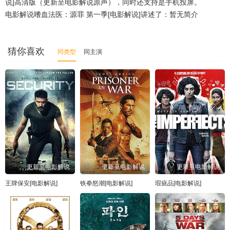
说]高清版（更新至电影解说原声），同时还支持是手机投屏。
电影解说嗜血法医：源罪 第一季[电影解说]讲述了：暂无简介
猜你喜欢
同类型
同主演
更新至电影解说
更新至电影解说
更新至电影解说
王牌保安[电影解说]
铁拳怒潮[电影解说]
瑕疵品[电影解说]