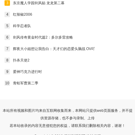
3
东京魔人学园剑风贴 龙龙第二幕
4
红辣椒2006
5
科学忍者队
6
剑风传奇黄金时代篇2：多尔多雷攻略
7
辉夜大小姐想让我告白：天才们的恋爱头脑战 OV吖
8
扑杀天使2
9
爱神巧克力进行时
10
青蛙军曹第二季
本站所有视频和图片均来自互联网收集而来，本网站只提供web页面服务，并不提
供资源存储，也不参与录制、上传
若本站收录的内容无意侵犯您的权益，请联系我们删除相关内容，谢谢！