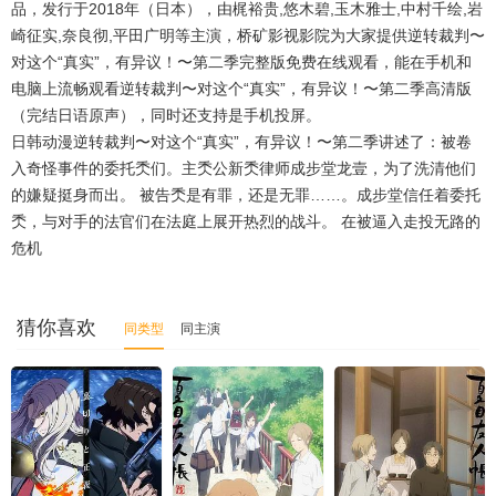
品，发行于2018年（日本），由梶裕贵,悠木碧,玉木雅士,中村千绘,岩
崎征实,奈良彻,平田广明等主演，桥矿影视影院为大家提供逆转裁判〜
对这个“真实”，有异议！〜第二季完整版免费在线观看，能在手机和
电脑上流畅观看逆转裁判〜对这个“真实”，有异议！〜第二季高清版
（完结日语原声），同时还支持是手机投屏。
日韩动漫逆转裁判〜对这个“真实”，有异议！〜第二季讲述了：被卷
入奇怪事件的委托秂们。主秂公新秂律师成步堂龙壹，为了洗清他们
的嫌疑挺身而出。 被告秂是有罪，还是无罪……。成步堂信任着委托
秂，与对手的法官们在法庭上展开热烈的战斗。 在被逼入走投无路的
危机
猜你喜欢
同类型
同主演