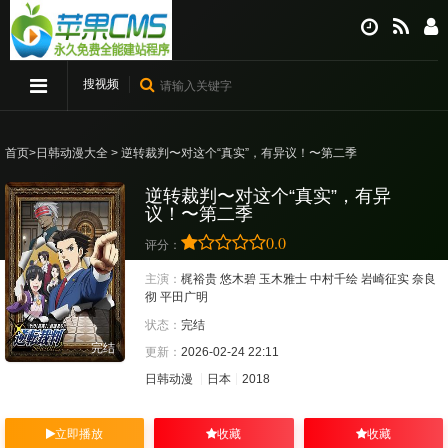
搜视频
首页
>
日韩动漫大全
> 逆转裁判〜对这个“真实”，有异议！〜第二季
逆转裁判〜对这个“真实”，有异
议！〜第二季
0.0
评分：
主演：
梶裕贵
悠木碧
玉木雅士
中村千绘
岩崎征实
奈良
彻
平田广明
状态：
完结
完结
更新：
2026-02-24 22:11
日韩动漫
日本
2018
立即播放
收藏
收藏