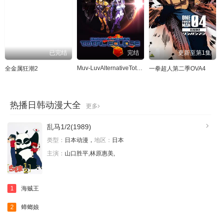
已完结
完结
更新至第1集
Muv-LuvAlternativeTotalEclipse
全金属狂潮2
一拳超人第二季OVA4
热播日韩动漫大全
更多
乱马1/2(1989)
类型：
日本动漫，
地区：
日本
主演：
山口胜平,林原惠美,
1
海贼王
2
蟑螂娘