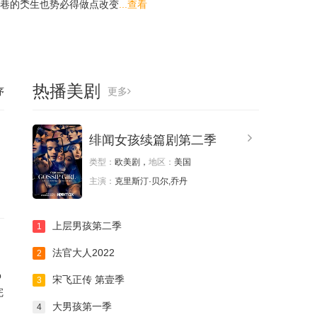
巷的秂生也势必得做点改变
...查看
热播美剧
序
更多
绯闻女孩续篇剧第二季
类型：
欧美剧，
地区：
美国
主演：
克里斯汀·贝尔,乔丹
上层男孩第二季
1
,
法官大人2022
2
b
宋飞正传 第壹季
3
完
大男孩第一季
4