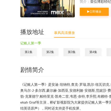
简介：
壹位博彩经纪
立即播放
完结
播放地址
暴风高清播放
记账人第一季
第1集
第2集
第3集
第4集
剧情简介
《记账人第一季》是安迪·坦纳特,查克·罗瑞,凯尔·纽瓦切克
奥马尔·J·多尔西,豪尔赫·加西亚,安德利娅·安德斯,范妮莎·费丽托,Arne
勃·克莱德宁,帕特里克·凯奇二世,韦恩·奈特,李升熙,布赖特·
ekah Graf等主演，桥矿影视影院为大家提供记账人第
结英语原声），同时还支持是手机投屏。