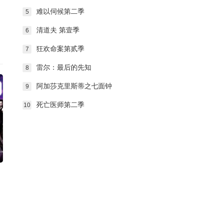
难以伺候第二季
5
清道夫 第壹季
6
狂欢命案第贰季
7
雷尔：最后的先知
8
阿加莎克里斯蒂之七面钟
9
死亡医师第二季
10