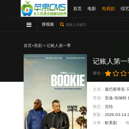
首页
电影
电视剧
综
搜视频
首页
>
美剧
> 记账人第一季
记账人第一
评分：
主演：
塞巴斯蒂安·
导演：
安迪·坦纳特
状态：
完结
更新：
2026-03-14 
分类：
欧美剧