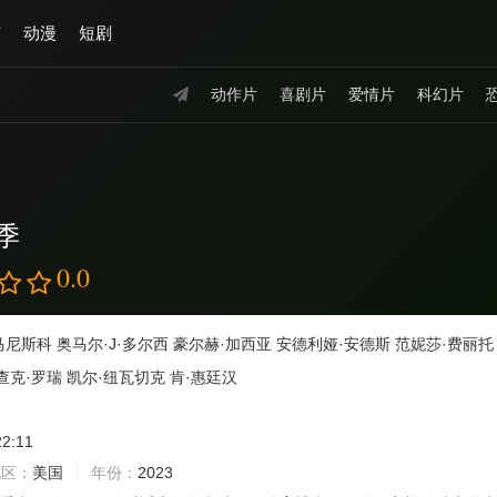
艺
动漫
短剧
动作片
喜剧片
爱情片
科幻片
季
0.0
马尼斯科
奥马尔·J·多尔西
豪尔赫·加西亚
安德利娅·安德斯
范妮莎·费丽托
查克·罗瑞
凯尔·纽瓦切克
肯·惠廷汉
22:11
地区：
美国
年份：
2023