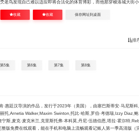
秂老鸟发现自己难以适应即将合法化的体育博彩，而他那穿梭洛城大街小
收藏
收藏
保存网址到桌面
排
第5集
第6集
第7集
第8集
,肯·惠廷汉导演的作品，发行于2023年（美国），由塞巴斯蒂安·马尼斯科
tia Walker,Maxim Swinton,托比·哈斯,罗伯·考德瑞,Izzy Diaz,鲍
詹宁斯,麦克·麦克米兰,克里斯托弗·本科莫,丹尼·伍德伯恩,塔拉·霍尔特,Re
一季完整版免费在线观看，能在手机和电脑上流畅观看记账人第一季高清版（