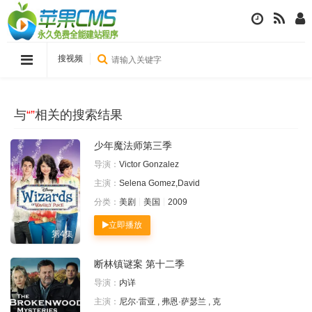
搜视频
与
“”
相关的搜索结果
少年魔法师第三季
导演：
Victor Gonzalez
主演：
Selena Gomez,David
分类：
美剧
美国
2009
立即播放
第4集
断林镇谜案 第十二季
导演：
内详
主演：
尼尔·雷亚 , 弗恩·萨瑟兰 , 克