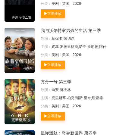
分类：
美剧
英国
2026
立即播放
更新至第1集
我与沃尔特家男孩的生活 第三季
导演：
莫妮卡·米切尔
主演：
妮基·罗德里格斯,诺亚·拉朗德,阿什
分类：
美剧
美国
2026
立即播放
完结
方舟一号 第三季
导演：
迪安·德夫林
主演：
克里斯蒂·柏克,瑞斯·里奇,理查德·
分类：
美剧
美国
2026
立即播放
更新至第1集
星际迷航：奇异新世界 第四季