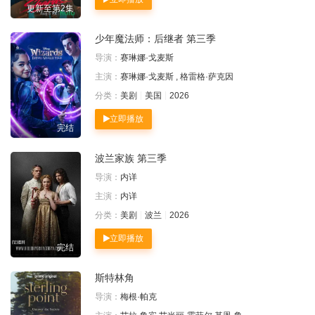
更新至第2集
少年魔法师：后继者 第三季
导演：
赛琳娜·戈麦斯
主演：
赛琳娜·戈麦斯 , 格雷格·萨克因
分类：
美剧
美国
2026
立即播放
完结
波兰家族 第三季
导演：
内详
主演：
内详
分类：
美剧
波兰
2026
立即播放
完结
斯特林角
导演：
梅根·帕克