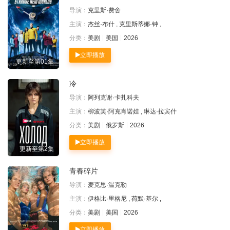
导演：
克里斯·费舍
主演：
杰丝·布什 , 克里斯蒂娜·钟 ,
分类：
美剧
美国
2026
立即播放
更新至第01集
冷
导演：
阿列克谢·卡扎科夫
主演：
柳波芙·阿克肖诺娃 , 琳达·拉宾什
分类：
美剧
俄罗斯
2026
立即播放
更新至第2集
青春碎片
导演：
麦克思·温克勒
主演：
伊格比·里格尼 , 荷默·基尔 ,
分类：
美剧
美国
2026
立即播放