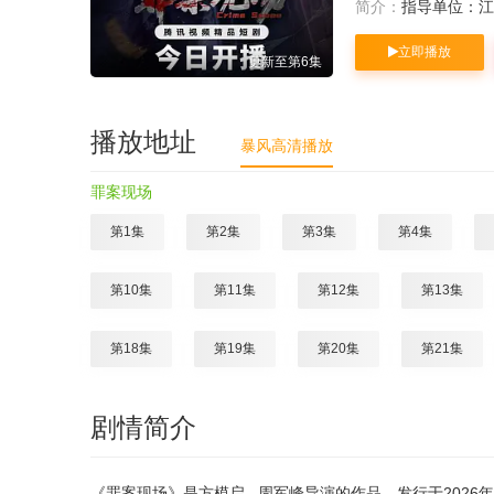
简介：
指导单位：江
立即播放
更新至第6集
播放地址
暴风高清播放
罪案现场
第1集
第2集
第3集
第4集
第10集
第11集
第12集
第13集
第18集
第19集
第20集
第21集
剧情简介
《罪案现场》是方模启 , 周军峰导演的作品，发行于2026年（中国