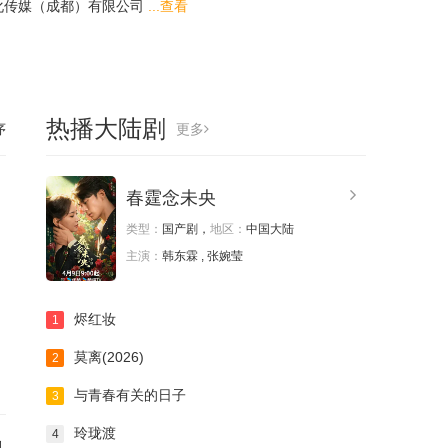
化传媒（成都）有限公司
...查看
热播大陆剧
序
更多
春霆念未央
类型：
国产剧，
地区：
中国大陆
主演：
韩东霖 , 张婉莹
烬红妆
1
莫离(2026)
2
与青春有关的日子
3
玲珑渡
4
刘