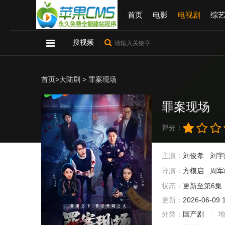
首页
电影
电视剧
综
搜视频
首页
>
大陆剧
> 罪案现场
罪案现场
评分：
主演：
刘俊孝
刘宇
导演：
方模启
周军
状态：
更新至第6集
更新：
2026-06-09 
分类：
国产剧