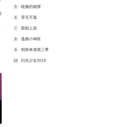
提
校服的裙摆
5
投
罪无可逃
6
公
面朝上游
7
逃婚小神医
8
明珠奇谭第三季
9
闪光少女2019
10