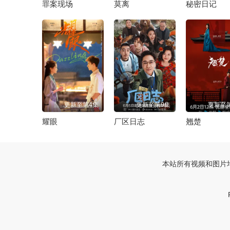
罪案现场
莫离
秘密日记
更新至第4集
更新至第9集
更新至
耀眼
厂区日志
翘楚
本站所有视频和图片