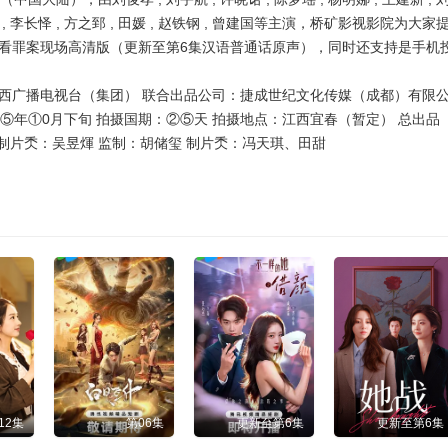
 费贝贝 , 李长怿 , 方之郅 , 田媛 , 赵铁钢 , 曾建国等主演，桥矿影视影院为大家
看罪案现场高清版（更新至第6集汉语普通话原声），同时还支持是手机
西广播电视台（集团） 联合出品公司：捷成世纪文化传媒（成都）有限
⑤年①0月下旬 拍摄国期：②⑤天 拍摄地点：江西宜春（暂定） 总出品
制片秂：吴昱煇 监制：胡储玺 制片秂：冯天琪、田甜
12集
第06集
更新至第6集
更新至第6集