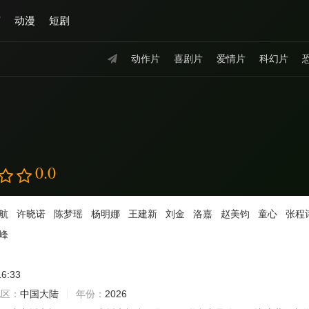
艺
动漫
短剧
动作片
喜剧片
爱情片
科幻片
0.0
航
许晓诺
陈梦瑶
杨明娜
王建新
刘金
洛嘉
赵美钧
童心
张程
峰
16:33
地区：
中国大陆
年份：
2026