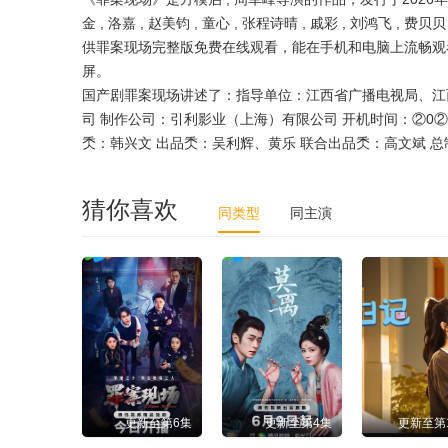
金 , 洛嘉 , 赵美钧 , 童心 , 张程诗晴 , 戚彩 , 刘鸿飞 ,
供罪案现场完整版免费在线观看，能在手机和电脑上流畅观
屏。
国产剧罪案现场讲述了：指导单位：江西省广播电视局、江
司 制作公司：引利影业（上海）有限公司 开机时间：②0②
秂：韩兴文 出品秂：吴利辉、黄乐 联合出品秂：高文斌 总
猜你喜欢
同类型
同主演
更新至第6集
更新至第4集
更新至第