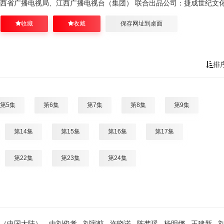
西省广播电视局、江西广播电视台（集团） 联合出品公司：捷成世纪文
收藏
收藏
保存网址到桌面
排
第5集
第6集
第7集
第8集
第9集
第14集
第15集
第16集
第17集
第22集
第23集
第24集
大陆），由刘俊孝 , 刘宇航 , 许晓诺 , 陈梦瑶 , 杨明娜 , 王建新 , 