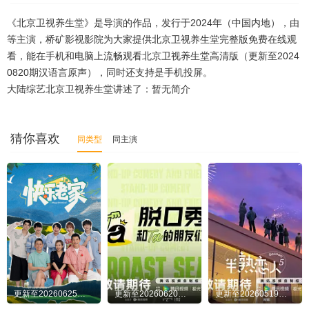
20240728
20240729
20240730
20240731
《北京卫视养生堂》是导演的作品，发行于2024年（中国内地），由
20240801
20240802
20240803
20240804
等主演，桥矿影视影院为大家提供北京卫视养生堂完整版免费在线观
看，能在手机和电脑上流畅观看北京卫视养生堂高清版（更新至2024
20240805
20240806
20240807
20240808
0820期汉语言原声），同时还支持是手机投屏。
大陆综艺北京卫视养生堂讲述了：暂无简介
20240809
20240810
20240811
20240812
20240813
20240814
20240815
20240816
猜你喜欢
同类型
同主演
20240817
20240818
20240819
20240820
20240821
20240822
20240823
20240824
20240825
20240826
20240827
20240828
20240829
20240830
20240831
20240901
20240903
20240904
20240905
20240906
20240907
20240908
20240909
20240910
更新至20260625先导片
更新至20260620回顾特辑：当脱友们唠起打工
更新至20260519往季回顾