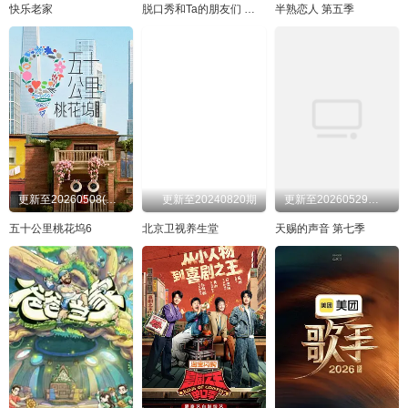
20240911
20240912
20240913
20240915
快乐老家
脱口秀和Ta的朋友们 第三季
半熟恋人 第五季
20240916
20240917
20240918
20240919
20240920
20240921
20240922
20241024
20241026
20241028
20241104
20241107
20241108
20241109
20241111
20241114
20241115
20241116
20241117
20241120
更新至20260508(往季回顾)
更新至20240820期
更新至20260529发布会
20241122
20241123
20241201
20241208
五十公里桃花坞6
北京卫视养生堂
天赐的声音 第七季
20241214
20241220
20241226
20250104
20250110
20250117
20250120
20250202
20250207
20250220
20250222
20250228
20250315
20250330
20250331
20250405
20250411
20250419
20250425
20250502