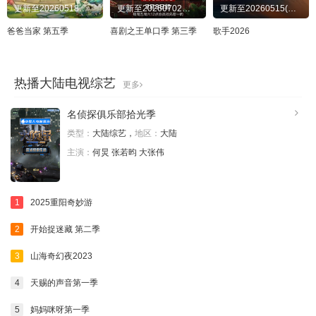
更新至20260518第1期（下）
更新至20260702先导片
更新至20260515(特别企划)
20250509
20250510
20250516
20250517
爸爸当家 第五季
喜剧之王单口季 第三季
歌手2026
20250524
20250530
20250606
20250613
热播大陆电视综艺
20250614
20250620
20250621
20250627
更多
20250628
20250629
20250704
20250705
名侦探俱乐部拾光季
类型：
大陆综艺，
地区：
大陆
20250711
20250712
20250718
20250719
主演：
何炅 张若昀 大张伟
20250725
20250726
20250801
20250802
20250826
20251203
20251204
20251205
1
2025重阳奇妙游
20251206
20251207
20251208
20251210
2
开始捉迷藏 第二季
20251211
20251212
20251213
20251214
3
山海奇幻夜2023
20251215
20251216
20251217
20251218
4
天赐的声音第一季
20251219
20251220
20251221
20251222
5
妈妈咪呀第一季