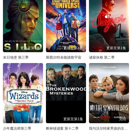
更新至第1集
更新至第1集
更新至第1集
末日地堡 第三季
斯图尔特未能拯救宇宙
谜探休格 第二季
第4集
更新至第1集
完结
少年魔法师第三季
断林镇谜案 第十二季
我与沃尔特家男孩的生活 第三季