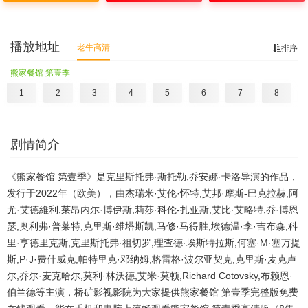
播放地址
老牛高清
排序
熊家餐馆 第壹季
1
2
3
4
5
6
7
8
剧情简介
《熊家餐馆 第壹季》是克里斯托弗·斯托勒,乔安娜·卡洛导演的作品，
发行于2022年（欧美），由杰瑞米·艾伦·怀特,艾邦·摩斯-巴克拉赫,阿
尤·艾德維利,莱昂内尔·博伊斯,莉莎·科伦-扎亚斯,艾比·艾略特,乔·博恩
瑟,奥利弗·普莱特,克里斯·维塔斯凯,马修·马得胜,埃德温·李·吉布森,科
里·亨德里克斯,克里斯托弗·祖切罗,理查德·埃斯特拉斯,何塞·M·塞万提
斯,P·J·费什威克,帕特里克·邓纳姆,格雷格·波尔亚契克,克里斯·麦克卢
尔,乔尔·麦克哈尔,莫利·林沃德,艾米·莫顿,Richard Cotovsky,布赖恩·
伯兰德等主演，桥矿影视影院为大家提供熊家餐馆 第壹季完整版免费