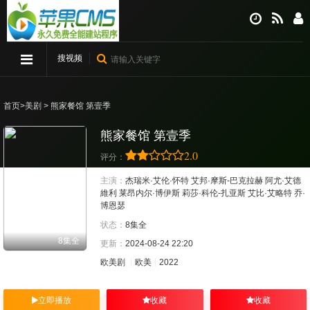
搜视频
首页
>
美剧
> 熊家餐馆 第壹季
熊家餐馆 第壹季
2.0
评分：
主演：
杰瑞米·艾伦·怀特
艾邦·摩斯-巴克拉赫
阿尤·艾德
維利
莱昂内尔·博伊斯
莉莎·科伦-扎亚斯
艾比·艾略特
乔·
博恩瑟
状态：
8集全
8集全
更新：
2024-08-24 22:20
欧美剧
欧美
2022
立即播放
收藏
收藏