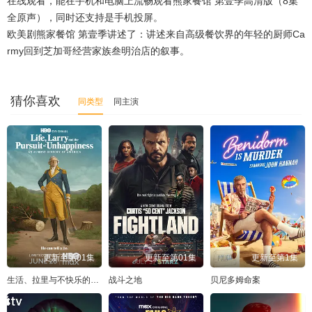
在线观看，能在手机和电脑上流畅观看熊家餐馆 第壹季高清版（8集
全原声），同时还支持是手机投屏。
欧美剧熊家餐馆 第壹季讲述了：讲述来自高级餐饮界的年轻的厨师Ca
rmy回到芝加哥经营家族叁明治店的叙事。
猜你喜欢
同类型
同主演
更新至第01集
更新至第01集
更新至第1集
生活、拉里与不快乐的追求：一部美国史
战斗之地
贝尼多姆命案