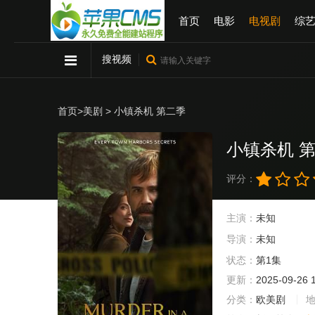
首页
电影
电视剧
综
搜视频
首页
>
美剧
> 小镇杀机 第二季
小镇杀机 
评分：
主演：
未知
导演：
未知
状态：
第1集
更新：
2025-09-26 
分类：
欧美剧