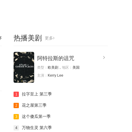
热播美剧
序
更多
阿特拉斯的诅咒
类型：
欧美剧，
地区：
美国
主演：
Kerry Lee
拉字至上 第三季
1
花之屋第三季
2
这个傻瓜第一季
3
万物生灵 第六季
4