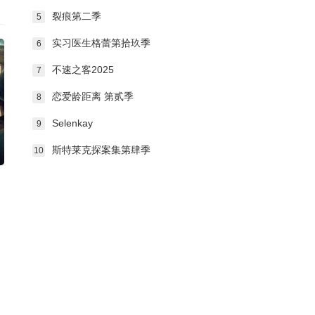
裂痕第二季
5
实习医生格蕾第拾玖季
6
不速之客2025
7
恋爱龄距离 第贰季
8
Selenkay
9
斯特莱克探案集第肆季
10