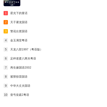
1
星光下的童话
2
天子屠龙国语
3
警花出更国语
4
金玉满堂粤语
5
天龙八部1997（粤语版）
6
足秤老婆八两夫粤语
7
再生缘国语2002
8
紫禁惊雷国语
9
中华大丈夫国语
10
壹号皇庭2粤语