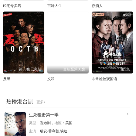
凶宅专卖店
百味人生
存酒人
第30集已完结
更新至第01集
第1集
反黑
义和
非常检控观国语
热播港台剧
更多
生死狙击第一季
类型：
香港剧，
地区：
美国
主演：
瑞安·菲利普,埃迪·