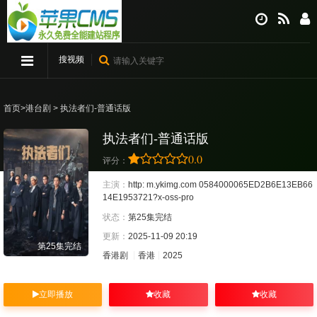
搜视频
首页
>
港台剧
> 执法者们-普通话版
执法者们-普通话版
0.0
评分：
主演：
http:
m.ykimg.com
0584000065ED2B6E13EB66
14E1953721?x-oss-pro
状态：
第25集完结
更新：
2025-11-09 20:19
第25集完结
香港剧
香港
2025
立即播放
收藏
收藏