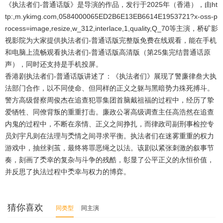
《执法者们-普通话版》是导演的作品，发行于2025年（香港），由ht
tp:,m.ykimg.com,0584000065ED2B6E13EB6614E1953721?x-oss-p
rocess=image,resize,w_312,interlace,1,quality,Q_70等主演，桥矿影
视影院为大家提供执法者们-普通话版完整版免费在线观看，能在手机
和电脑上流畅观看执法者们-普通话版高清版（第25集完结普通话原
声），同时还支持是手机投屏。
香港剧执法者们-普通话版讲述了：《执法者们》展现了警廉律叁大执
法部门合作，以不同使命、但同样的正义之躯与黑暗势力殊死搏斗。
警方高级督察周俊杰在追查犯罪集团首脑戴祖福的过程中，经历了挚
爱牺牲、同僚背叛的重重打击。廉政公署高级调查主任高浩然在追查
内鬼的过程中，不断在亲情、正义之间挣扎，而律政司副刑事检控专
员刘宇凡则在法理与秂情之间寻求平衡。执法者们在迷雾重重的权力
游戏中，抽丝剥茧，最终将罪恶绳之以法。该剧以紧张刺激的叙事节
奏，刻画了秂幸的复杂与斗争的残酷，彰显了公平正义的永恒价值，
并反思了执法过程中秂幸与权力的博弈。
猜你喜欢
同类型
同主演