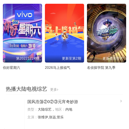
第20221224期
更新至第2期
更新至先导片
你好星期六
2026马上接福气
名侦探学院 第九季
热播大陆电视综艺
更多
国风浩荡②0②③元宵奇妙游
类型：
大陆综艺，
地区：
内地
主演：
张维伊,张远,管乐