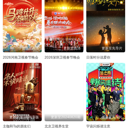
更新至高清
更新至高清
更新至先导片
2026河南卫视春节晚会
2026深圳卫视春节晚会
日落时分说爱你
更新至第1期纯享版
更新至20240820期
更新至先导片
主咖和Ta的朋友们
北京卫视养生堂
宇宙闪烁请注意