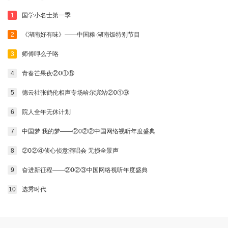
1
国学小名士第一季
2
《湖南好有味》——中国粮·湖南饭特别节目
3
师傅呷么子咯
4
青春芒果夜②0①⑧
5
德云社张鹤伦相声专场哈尔滨站②0①⑨
6
院人全年无休计划
7
中国梦 我的梦——②0②②中国网络视听年度盛典
8
②0②④侦心侦意演唱会 无损全景声
9
奋进新征程——②0②③中国网络视听年度盛典
10
选秀时代