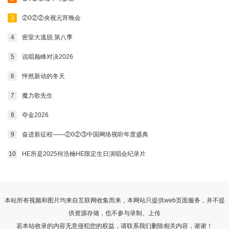
20240902
20240903
20240904
20240905
3
②0②②央视元宵晚会
20240906
20240909
20240910
20240911
4
密室大逃脱 第八季
20240912
20240913
20240914
20240916
5
说唱巅峰对决2026
20240917
20240918
20240919
20240920
6
怦然新动的冬天
7
魔力歌先生
20240923
20240926
20240927
20240930
8
夺金2026
20241002
20241003
20241004
20241008
9
奋进新征程——②0②③中国网络视听年度盛典
20241011
20241014
20241015
20241017
10
HE所是2025何浩楠HE限定生日演唱会纪录片
20241021
20241022
20241023
20241024
20241025
20241028
20241030
20241031
20241101
20241104
20241105
20241106
本站所有视频和图片均来自互联网收集而来，本网站只提供web页面服务，并不提
供资源存储，也不参与录制、上传
20241107
20241108
20241111
20241112
若本站收录的内容无意侵犯您的权益，请联系我们删除相关内容，谢谢！