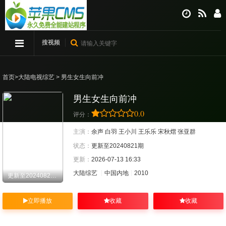
搜视频
首页
>
大陆电视综艺
> 男生女生向前冲
男生女生向前冲
0.0
评分：
主演：
余声
白羽
王小川
王乐乐
宋秋熠
张亚群
状态：
更新至20240821期
更新：
2026-07-13 16:33
大陆综艺
中国内地
2010
更新至20240821期
立即播放
收藏
收藏