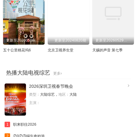
20240712
20240715
20240716
20240718
20240719
20240722
20240723
20240724
20240725
20240726
20240727
20240729
更新至20260508(往季回顾)
更新至20240820期
更新至20260529发布会
20240730
20240731
20240801
20240802
五十公里桃花坞6
北京卫视养生堂
天赐的声音 第七季
20240804
20240805
20240806
20240807
热播大陆电视综艺
20240808
20240809
20240810
20240812
更多
20240813
20240814
20240815
20240816
2026深圳卫视春节晚会
类型：
大陆综艺，
地区：
大陆
20240817
20240818
20240819
20240820
主演：
20240821
20240822
20240823
20240824
20240825
20240826
20240827
20240828
1
职来职往2026
20240829
20240830
20240831
20240901
2
②0②③端午奇妙游