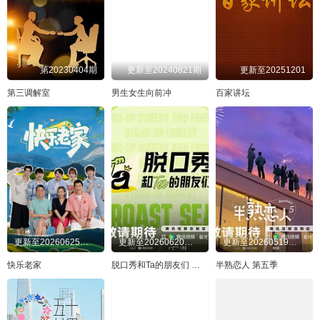
20240501
20240502
20240503
20240506
20240507
20240508
20240509
20240513
20240514
20240515
20240516
20240517
第20230404期
更新至20240821期
更新至20251201
20240520
20240522
20240523
20240525
第三调解室
男生女生向前冲
百家讲坛
20240527
20240528
20240529
20240531
20240603
20240604
20240605
20240606
20240607
20240610
20240611
20240612
20240613
20240614
20240617
20240618
20240619
20240620
20240624
20240625
更新至20260625先导片
更新至20260620回顾特辑：当脱友们唠起打工
更新至20260519往季回顾
20240626
20240627
20240628
20240701
快乐老家
脱口秀和Ta的朋友们 第三季
半熟恋人 第五季
20240702
20240703
20240704
20240705
20240708
20240709
20240710
20240711