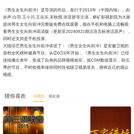
20240223
20240226
20240227
20240228
《男生女生向前冲》是导演的作品，发行于2010年（中国内地），由
20240229
20240301
20240304
20240305
余声,白羽,王小川,王乐乐,宋秋熠,张亚群等主演，桥矿影视影院为大家
提供男生女生向前冲完整版免费在线观看，能在手机和电脑上流畅观
20240306
20240307
20240308
20240311
看男生女生向前冲高清版（更新至20240821期汉语言标准话原声），
同时还支持是手机投屏。
20240312
20240313
20240314
20240315
大陆综艺男生女生向前冲讲述了：《男生女生向前冲》是安徽卫视的
20240318
20240319
20240320
20240321
壹档全民榜样健身节目。从②0①0年开始，《男生女生向前冲》已经
连续播出叁年，形成了自身的品牌规模效应，据CSM数据显示，前伍
20240322
20240325
20240326
20240327
季的节目，平时收视率保持同时段省级卫视第壹名，拥有近亿的观众
规模。
20240328
20240329
20240401
20240402
20240403
20240404
20240405
20240408
猜你喜欢
同类型
同主演
20240410
20240411
20240412
20240415
20240416
20240417
20240422
20240424
20240425
20240426
20240429
20240430