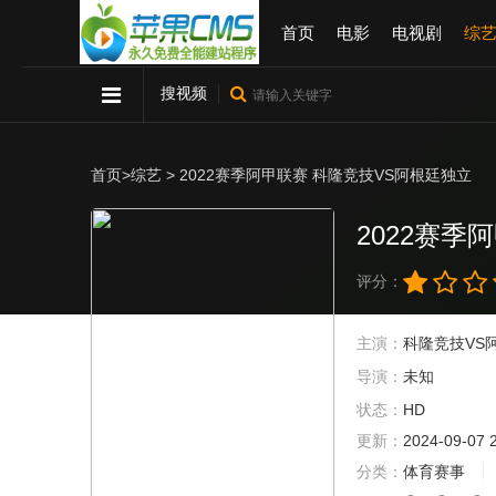
首页
电影
电视剧
综
搜视频
首页
>
综艺
> 2022赛季阿甲联赛 科隆竞技VS阿根廷独立
2022赛季
评分：
主演：
科隆竞技VS
导演：
未知
状态：
HD
更新：
2024-09-07 
分类：
体育赛事