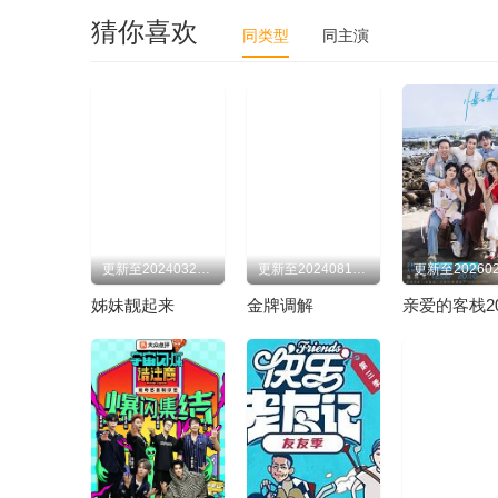
猜你喜欢
同类型
同主演
更新至20240328期
更新至20240819期
姊妹靓起来
金牌调解
亲爱的客栈20