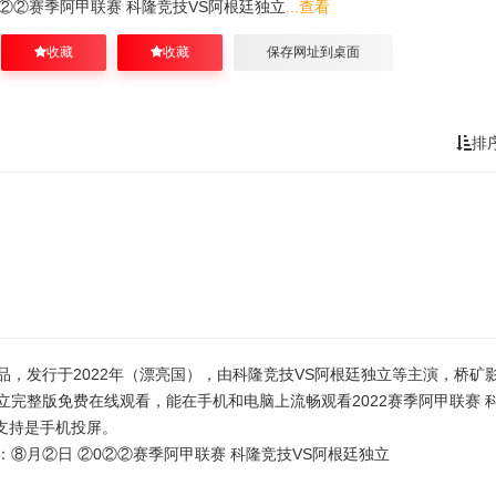
0②②赛季阿甲联赛 科隆竞技VS阿根廷独立
...查看
收藏
收藏
保存网址到桌面
排
作品，发行于2022年（漂亮国），由科隆竞技VS阿根廷独立等主演，桥矿
独立完整版免费在线观看，能在手机和电脑上流畅观看2022赛季阿甲联赛 
支持是手机投屏。
：⑧月②日 ②0②②赛季阿甲联赛 科隆竞技VS阿根廷独立