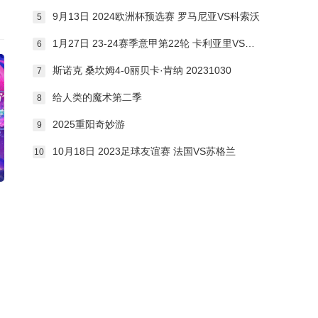
9月13日 2024欧洲杯预选赛 罗马尼亚VS科索沃
5
1月27日 23-24赛季意甲第22轮 卡利亚里VS都灵
6
斯诺克 桑坎姆4-0丽贝卡·肯纳 20231030
7
给人类的魔术第二季
8
2025重阳奇妙游
9
10月18日 2023足球友谊赛 法国VS苏格兰
10