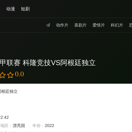
艺
动漫
短剧
动作片
喜剧片
爱情片
科幻片
阿甲联赛 科隆竞技VS阿根廷独立
0.0
阿根廷独立
22:42
地区：
漂亮国
年份：
2022