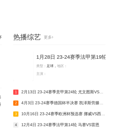
热播综艺
序
更多
1月28日 23-24赛季法甲第19轮 马赛V
类型：
足球，
地区：
主演：
2月13日 23-24赛季意甲第24轮 尤文图斯VS乌迪内斯
1
影
4月3日 23-24赛季德国杯半决赛 凯泽斯劳滕VS萨尔布吕肯
2
科
10月16日 23-24赛季欧洲杯预选赛 挪威VS西班牙
3
12月4日 23-24赛季法甲第14轮 马赛VS雷恩
4