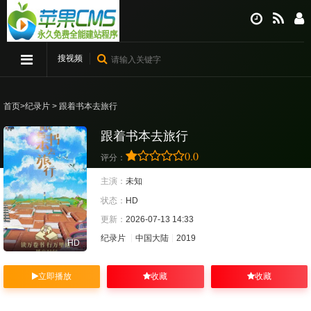
搜视频
首页
>
纪录片
> 跟着书本去旅行
跟着书本去旅行
0.0
评分：
主演：
未知
状态：
HD
更新：
2026-07-13 14:33
纪录片
中国大陆
2019
HD
立即播放
收藏
收藏