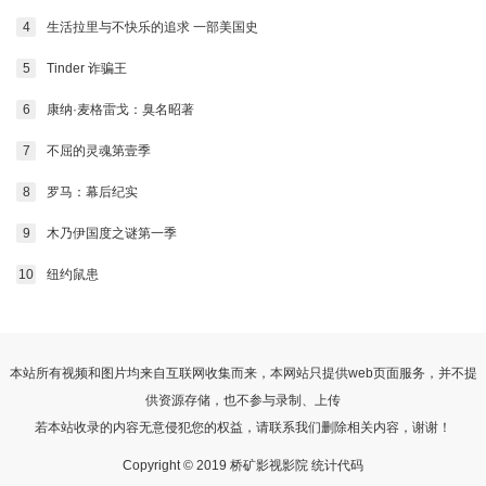
4
生活拉里与不快乐的追求 一部美国史
5
Tinder 诈骗王
6
康纳·麦格雷戈：臭名昭著
7
不屈的灵魂第壹季
8
罗马：幕后纪实
9
木乃伊国度之谜第一季
10
纽约鼠患
本站所有视频和图片均来自互联网收集而来，本网站只提供web页面服务，并不提
供资源存储，也不参与录制、上传
若本站收录的内容无意侵犯您的权益，请联系我们删除相关内容，谢谢！
Copyright © 2019 桥矿影视影院 统计代码