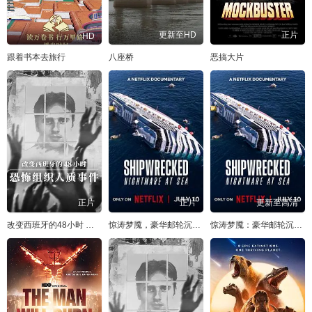
20260326
20260327
20260330
20260331
20260401
20260402
20260403
20260406
更新至HD
正片
HD
跟着书本去旅行
八座桥
恶搞大片
20260407
20260408
20260409
20260410
20260413
20260414
20260415
20260416
20260417
20260420
20260421
20260422
20260423
20260424
20260427
20260428
20260429
20260430
20260504
20260505
20260506
20260507
20260508
20260511
正片
正片
更新至高清
改变西班牙的48小时 恐怖组织人质事件
惊涛梦魇，豪华邮轮沉没事件
惊涛梦魇：豪华邮轮沉没事件
20260512
20260513
20260514
20260515
20260518
20260519
20260520
20260521
20260522
20260525
20260526
20260527
20260528
20260529
20260601
20260602