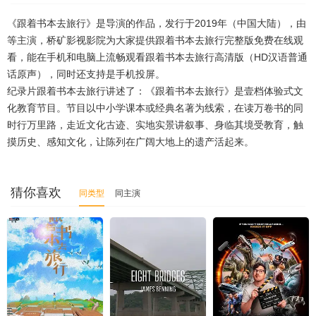
20260121
20260122
20260123
20260126
《跟着书本去旅行》是导演的作品，发行于2019年（中国大陆），由
20260127
20260128
20260129
20260130
等主演，桥矿影视影院为大家提供跟着书本去旅行完整版免费在线观
看，能在手机和电脑上流畅观看跟着书本去旅行高清版（HD汉语普通
20260202
20260203
20260204
20260205
话原声），同时还支持是手机投屏。
纪录片跟着书本去旅行讲述了：《跟着书本去旅行》是壹档体验式文
20260206
20260209
20260210
20260211
化教育节目。节目以中小学课本或经典名著为线索，在读万卷书的同
20260212
20260213
20260216
20260217
时行万里路，走近文化古迹、实地实景讲叙事、身临其境受教育，触
摸历史、感知文化，让陈列在广阔大地上的遗产活起来。
20260218
20260219
20260220
20260223
20260224
20260225
20260226
20260227
猜你喜欢
同类型
同主演
20260302
20260303
20260304
20260305
20260306
20260309
20260310
20260311
20260312
20260313
20260316
20260317
20260318
20260319
20260320
20260325