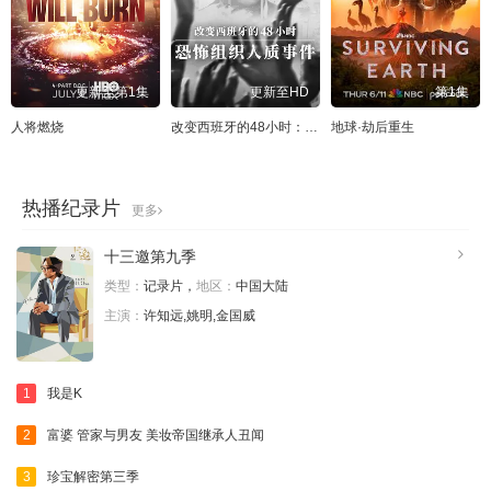
20260603
20260604
20260605
20260608
20260609
20260610
20260611
20260612
更新至第1集
更新至HD
第1集
20260615
20260617
20260618
20260619
人将燃烧
改变西班牙的48小时：恐怖组织人质事件
地球·劫后重生
20260622
20260623
20260624
20260625
热播纪录片
更多
20260626
20260629
20260630
20260701
十三邀第九季
20260702
20260703
20260706
20260707
类型：
记录片，
地区：
中国大陆
20260708
20260709
20260710
20260713
主演：
许知远,姚明,金国威
1
我是K
2
富婆 管家与男友 美妆帝国继承人丑闻
3
珍宝解密第三季