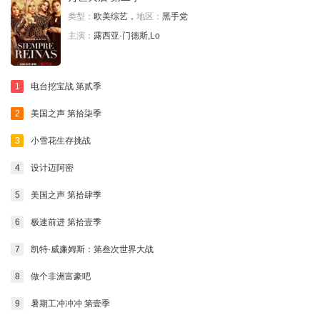
类型：
欧美综艺，
地区：
黑手党
主演：
露西亚·门德斯,Lo
1
电台挖宝战 第贰季
2
美国之声 第拾柒季
3
小雪花生存挑战
4
设计迈阿密
5
美国之声 第拾肆季
6
极速前进 第拾壹季
7
凯特·威廉姆斯：第叁次世界大战
8
做个非洲富豪吧
9
暑期工冲冲冲 第壹季