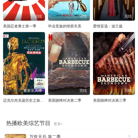
完结
完结
完结
美国忍者勇士第一季
毕业贵族的绝密关系
爱情盲选：波兰篇
更新至高清
完结
完结
迈克尔杰克逊历史之旅演唱会
美国烧烤对决第二季
美国烧烤对决第三季
热播欧美综艺节目
更多
万世天后 第二季