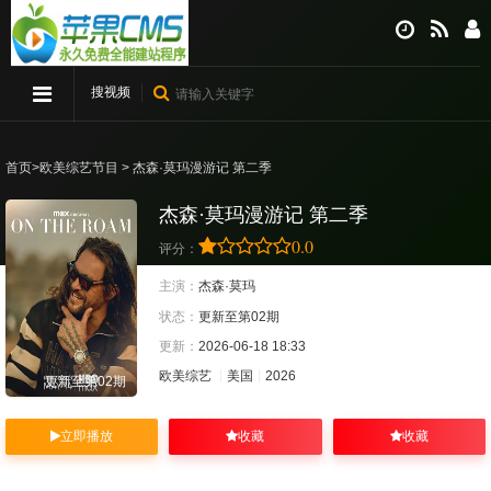
搜视频
首页
>
欧美综艺节目
> 杰森·莫玛漫游记 第二季
杰森·莫玛漫游记 第二季
0.0
评分：
主演：
杰森·莫玛
状态：
更新至第02期
更新：
2026-06-18 18:33
欧美综艺
美国
2026
更新至第02期
立即播放
收藏
收藏