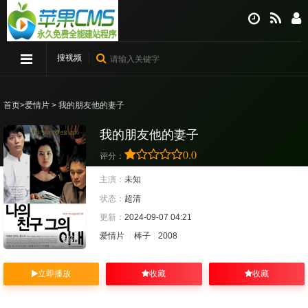
搜视频
首页
>
爱情片
> 我的朋友他的妻子
我的朋友他的妻子
0.0
评分：
主演：
未知
状态：
超清
更新：
2024-09-07 04:21
爱情片
棒子
2008
超清
立即播放
收藏
收藏