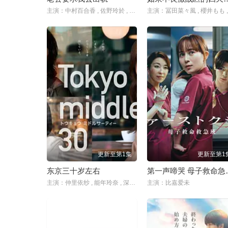
主演：中村百合香 , 佐野玲於 , 山野海 , 叶山奖之 , 滨津隆之 , 桥本美敦子 , 横野堇
更新至第1集
更新至第1
东京三十岁左右
第一声啼
主演：仲里依纱 , 能年玲奈 , 深川麻衣 , 渡边大知 , 朝井大智 , 风间俊介
主演：比嘉爱未