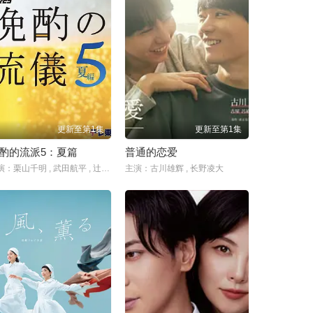
更新至第1集
更新至第1集
酌的流派5：夏篇
普通的恋爱
主演：栗山千明 , 武田航平 , 辻凪子 , 马场裕之 , 三宅康敏 , 冈山一
主演：古川雄辉 , 长野凌大