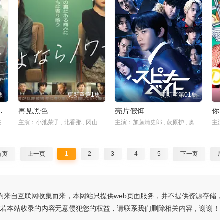
集
更新至第1集
更新至第01集
～伪装夫妇～
再见黑色
亮片假饵
你
主演：森迫永依 , 前田公辉 , 桃月梨子 , 武田航平 , 岛崎遥香 , 滨田麻里 , 高岛礼子
主演：小池荣子 , 北香那 , 冈山天音 , 户田惠子 , 渡部笃郎
主演：加藤清史郎 , 萩原护 , 奥野壮 , 高桥侃 , 伊藤明日阳 , 桃儿 , 吉泽要人 , 骏河太郎 , 南琴奈 , 吉田晴登 , 仲野温 , 吉村界人
首页
上一页
1
2
3
4
5
下一页
均来自互联网收集而来，本网站只提供web页面服务，并不提供资源存储
若本站收录的内容无意侵犯您的权益，请联系我们删除相关内容，谢谢！