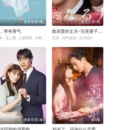
更新至第1集
更新至第1集
，带有香气
致亲爱的丈夫~完美妻子的谎言~
主演：见上爱 , 上坂树里 , 水野美纪 , 早坂美海 , 小林隆 , 小林虎之介 , 津崎史郎 , 岩瀬顕子 , 三浦贵大 , 根岸季衣 , 大岛美幸 , 义达祐未 , たくや , 原田泰造 , 北村一辉 , 佐野晶哉 , 藤原季节 , 林裕太 , 坂东弥十郎 , 内田慈 , 小倉史也 , 片冈鹤太郎 , 松金米子 , 广冈由里子 , 春海四方 , 多部未华子 , 高岛政宏 , 二田絢乃 , 中田青渚 , 井上向日葵 , 丸山礼 , 研直子 , 生田绘梨花 , 菊池亚希子 , 中井友望 , 木越明 , 原嶋凛
主演：田中丽奈 , 古川雄大
更新至第1集
第4集
淡同期的溺爱癖
35岁了，还谈什么恋爱