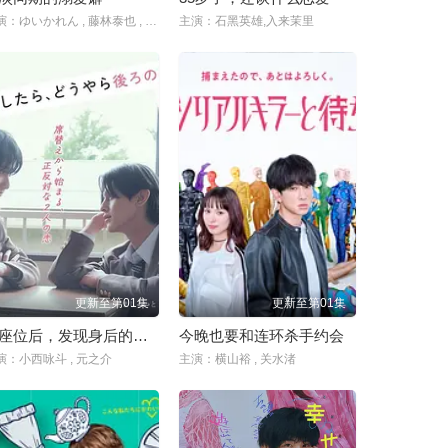
主演：ゆいかれん , 藤林泰也 , 小栗有以 , 京典和玖 , 半田周平
主演：石黑英雄,入来茉里
更新至第01集
更新至第01集
换座位后，发现身后的男生好像喜欢我
今晚也要和连环杀手约会
演：小西咏斗 , 元之介
主演：横山裕 , 关水渚