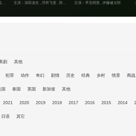
 盐野瑛久 , 玉山铁二 , 佐佐木希 , 水野美纪 , 石黑贤
主演：深田龙生 , 浮所飞贵 , 田边桃子 , 羽田美智子 , 井上肇 , 有楽 , 滨田麻里 , 原沙知绘 , 田口浩正 , 元冬树 , 阿久津仁爱 , 丈太郎 , 戸苅ニコル沙羅 , 丸山智己 , 山口麻友 , 猪俣玲音
主演：早见明里 , 伊藤健太郎
美剧
其他
犯罪
动作
奇幻
剧情
历史
经典
乡村
情景
商战
美国
泰国
英国
新加坡
其他
2021
2020
2019
2018
2017
2016
2015
2014
日语
其它