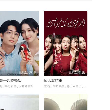
更新至第01集
更新至第1集
是一起吃顿饭
坠落就结束
演：早见明里 , 伊藤健太郎
主演：宇垣美里 , 篠田麻里子 , 佐津川爱美 , 风吹惠 , 铃木纱理奈