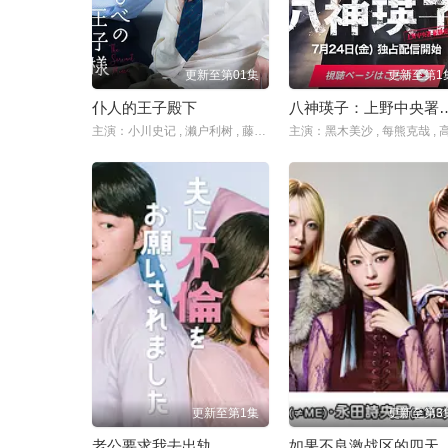
更新至第01集
更新至第1
仆人的王子殿下
八神瑛子：上野中央署
主演：小川史记 , 濑户利树 , 藤林泰也 , 清水海李 , 山中聪
更新至第1集
更新至第3
老公要求我去出轨
如果不良激战区的四天王转