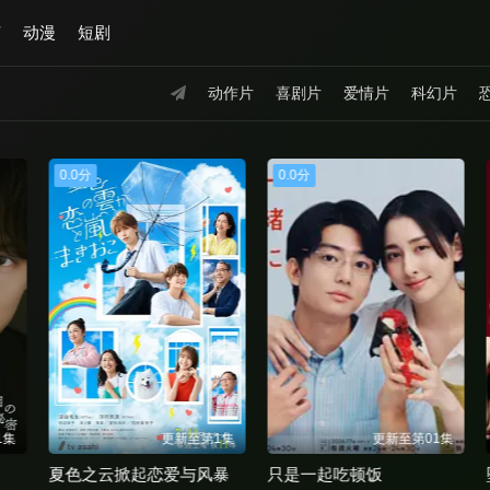
艺
动漫
短剧
动作片
喜剧片
爱情片
科幻片
0.0分
0.0分
集
更新至第1集
更新至第01集
夏色之云掀起恋爱与风暴
只是一起吃顿饭