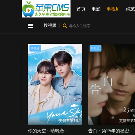
首页
电影
电视剧
综
搜视频
0.0分
0.0分
新至第1集
更新至第1集
更新至第1
TTFC补完系列 角醒猎人 欧米茄号角 猎人们的默秘录
你的天空～晴转恋～
告白：第25年的秘密