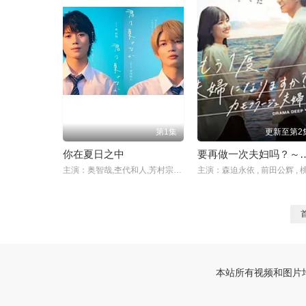
第1集
更新至第2
你在夏日之中
要再做一次夫妇吗？
主演：奥智哉,杢代和人,芳村宗治郎
本站所有视频和图片