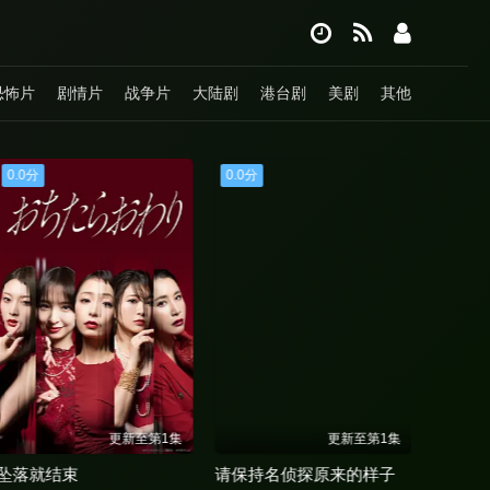
恐怖片
剧情片
战争片
大陆剧
港台剧
美剧
其他
0.0分
0.0分
0.0分
更新至第1集
更新至第1集
坠落就结束
请保持名侦探原来的样子
律政节拍