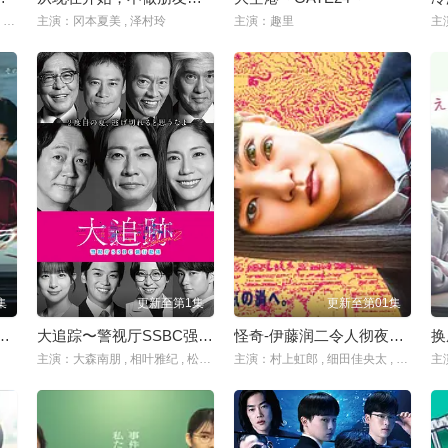
主演：冨田菜々風 , 櫻井もも , 鈴木瞳美 , 蟹沢萌子 , 谷崎早耶 , 本田珠由記 , 落合希来里 , 尾木波菜 , 永田詩央里 , 河口夏音 , 川中子奈月心 , 塚地武雅
主演：冈本夏美 , 泽村玲
主演：趣里
集
更新至第1集
更新至第01集
哭 母子救命急救班
大追踪〜警视厅SSBC强行犯系〜 第二季
怪奇-伊藤润二令人彻夜难眠的奇异故事
主演：大森南朋 , 相叶雅纪 , 松下奈绪
主演：村上虹郎 , 细田佳央太 , 真木阳子 , 圆井湾 , 坂元爱登 , 石原良纯 , 杉田雷麟 , 中村里帆 , 樋口日奈 , 山崎七海 , 齐藤渚 , 斋藤润 , 恒松祐里
主