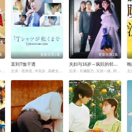
集
更新至第1集
更新至第1集
直到T恤干透
夫妇与16岁～疯狂的邻居～
晚
主演：铃鹿央士 , 稻垣吾郎 , 小雪 , 前原瑞树 , 夏生大湖 , 伊藤万理华 , 田中哲司
主演：苍井优 , 中岛步 , 高桥文哉 , 夏帆 , 松山研一 , 中川雅也 , 臼田麻美 , 斋藤飞鸟 , 庄司浩平
主演：片濑梨乃 , 豆原一成 , 冈田结实 , 林芽亚里 , 平野生成 , 北村优衣 , 西山茧子