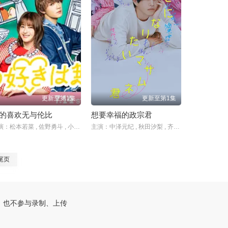
更新至第1集
更新至第1集
的喜欢无与伦比
想要幸福的政宗君
主演：松本若菜 , 佐野勇斗 , 小野花梨 , 金田哲 , 中村隼人 , 白本彩奈 , 岛崎和歌子 , 藤井隆 , 高岛政伸 , 本乡奏多 , 白石加代子
主演：中泽元纪 , 秋田汐梨 , 齐藤渚 , 简秀吉 , 前原滉
尾页
，也不参与录制、上传