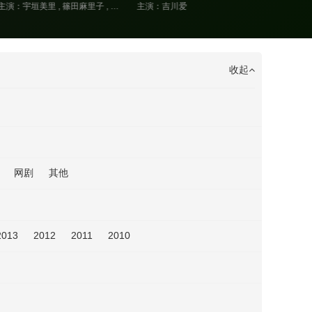
主演：宇垣美里 , 篠田麻里子 , 佐津川爱美 , 风吹惠 , 铃木纱理奈
主演：吉川爱
收起
网剧
其他
2013
2012
2011
2010