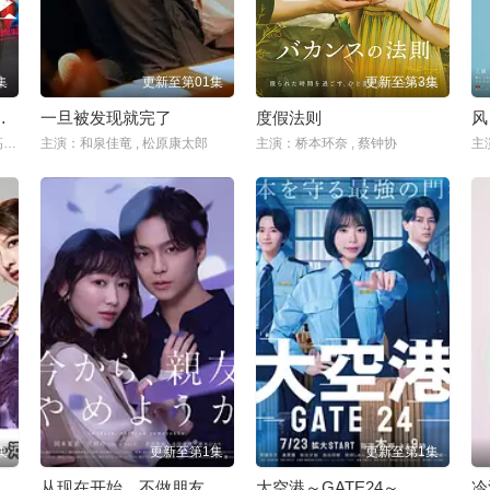
集
更新至第01集
更新至第3集
组织犯罪对策课
一旦被发现就完了
度假法则
风
主演：黑木美沙 , 每熊克哉 , 高良健吾 , 池内博之 , 小岛健 , 凉 , 藤木直人 , 奥田瑛二
主演：和泉佳竜 , 松原康太郎
主演：桥本环奈 , 蔡钟协
集
更新至第1集
更新至第1集
生成了偶像团体？
从现在开始，不做朋友了吧。
大空港～GATE24～
冷