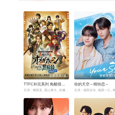
更新至第1集
更新至第1
TTFC补完系列 角醒猎人 欧米茄号角 猎人们的默秘录
你的天空～晴转恋～
主演：楢原圣 , 国上将大 , 丝濑七叶 , 三浦舞华 , 加藤宪史郎 , 田鹤翔吾 , 小西咏斗 , 光宗薰 , 樱庭大翔 , 长田光平