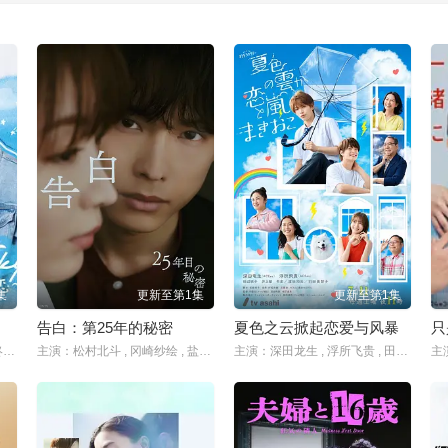
集
更新至第1集
更新至第1集
告白：第25年的秘密
夏色之云掀起恋爱与风暴
只
主演：福田步汰 , 相原一心 , 柊太朗 , 中林登生 , 中山敬悟 , 朴暋硕 , 谷口太一
主演：松村北斗 , 冈崎纱绘 , 盐野瑛久 , 玉山铁二 , 佐佐木希 , 水野美纪 , 石黑贤
主演：深田龙生 , 浮所飞贵 , 田边桃子 , 羽田美智子 , 井上肇 , 有楽 , 滨田麻里 , 原沙知绘 , 田口浩正 , 元冬树 , 阿久津仁爱 , 丈太郎 , 戸苅ニコル沙羅 , 丸山智己 , 山口麻友 , 猪俣玲音
主