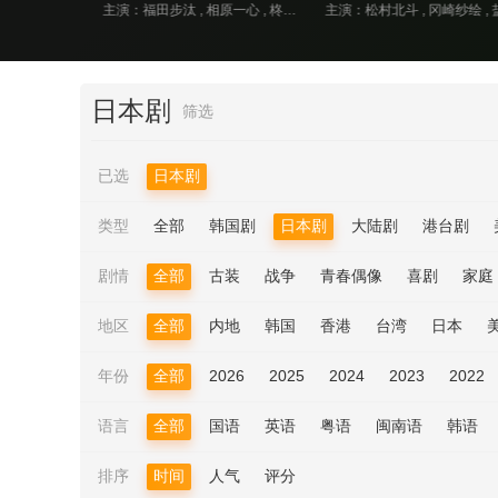
主演：楢原圣 , 国上将大 , 丝濑七叶 , 三浦舞华 , 加藤宪史郎 , 田鹤翔吾 , 小西咏斗 , 光宗薰 , 樱庭大翔 , 长田光平
主演：福田步汰 , 相原一心 , 柊太朗 , 中林登生 , 中山敬悟 , 朴暋硕 , 谷口太一
主演：松村北斗 , 冈崎纱绘 ,
日本剧
筛选
已选
日本剧
类型
全部
韩国剧
日本剧
大陆剧
港台剧
剧情
全部
古装
战争
青春偶像
喜剧
家庭
地区
全部
内地
韩国
香港
台湾
日本
年份
全部
2026
2025
2024
2023
2022
语言
全部
国语
英语
粤语
闽南语
韩语
排序
时间
人气
评分