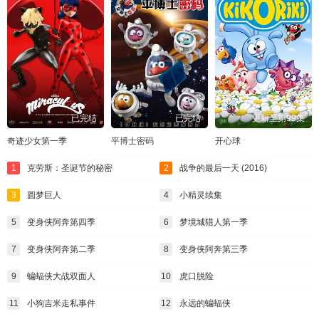
已完结
已完结
更新至第99集
奇迹少女第一季
平博士密码
开心球
1
克劳斯：圣诞节的秘密
2
战争的最后一天 (2016)
3
圆梦巨人
4
小精灵续集
5
变身侠阿奔第四季
6
梦境城猎人第一季
7
变身侠阿奔第二季
8
变身侠阿奔第三季
9
蝙蝠侠大战双面人
10
虎口脱险
11
小狗吉米走私事件
12
永远的蝙蝠侠