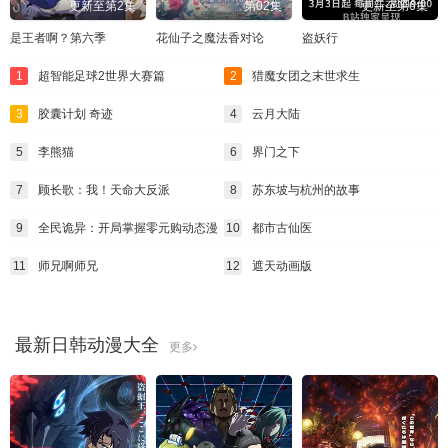
更新至第2集
第02集
更新至第6集
是王者啊？第六季
花仙子之魔法香对论
盗妖行
1
超智能足球2世界大赛篇
2
猎魔女团之末世求生
3
胶囊计划 奇迹
4
云月大陆
5
李熊猫
6
界门之下
7
顾长歌：我！天命大反派
8
苏东坡与杭州的故事
9
全民诡异：开局掌握零元购动态漫
10
都市古仙医
11
师兄啊师兄
12
遮天动画版
最新日韩动漫大全
更多