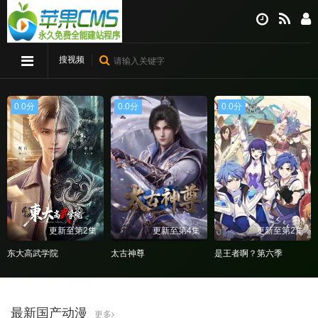
搜视频
0.0分
0.0分
0.0分
更新至第2集
更新至第4集
更新至第2集
东大高武学院
太古神尊
是王者啊？第六季
最新国产动漫
更多