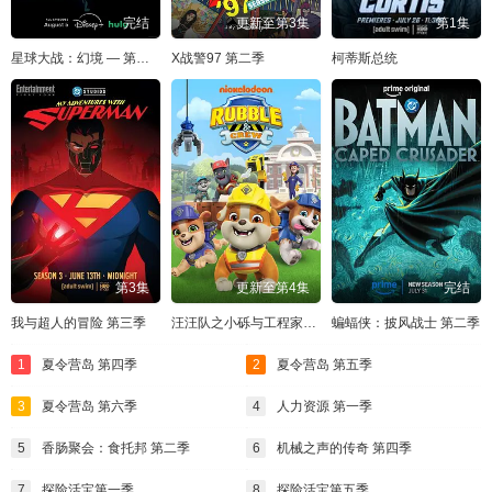
完结
更新至第3集
第1集
星球大战：幻境 — 第九个绝地武士
X战警97 第二季
柯蒂斯总统
第3集
更新至第4集
完结
我与超人的冒险 第三季
汪汪队之小砾与工程家族 第三季
蝙蝠侠：披风战士 第二季
1
夏令营岛 第四季
2
夏令营岛 第五季
3
夏令营岛 第六季
4
人力资源 第一季
5
香肠聚会：食托邦 第二季
6
机械之声的传奇 第四季
7
探险活宝第一季
8
探险活宝第五季