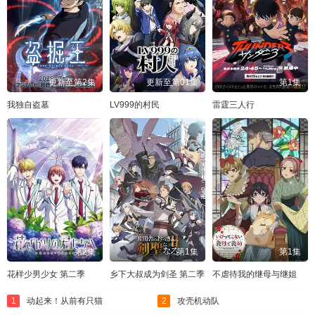
更新至第2集
更新至第01集
第1集
我独自盗墓
LV999的村民
雷霆三人行
第2集
第1集
第1集
花样少男少女 第二季
乡下大叔成为剑圣 第二季
不虐待我的继母与继姐
1
动起来！从前有只猫
2
攻壳机动队