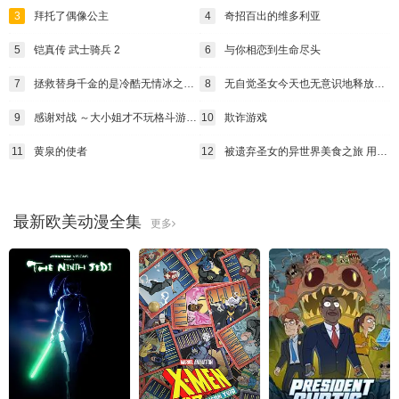
3
拜托了偶像公主
4
奇招百出的维多利亚
5
铠真传 武士骑兵 2
6
与你相恋到生命尽头
7
拯救替身千金的是冷酷无情冰之王子的爱
8
无自觉圣女今天也无意识地释放力量
9
感谢对战 ～大小姐才不玩格斗游戏～
10
欺诈游戏
11
黄泉的使者
12
被遗弃圣女的异世界美食之旅 用隐藏技能召唤了露营车
最新欧美动漫全集
更多