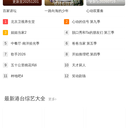
更新至20251201
更新至0801先导片
更新至20260729先导片
百家讲坛
一路向海的少年
心动双重奏
1
北京卫视养生堂
2
心动的信号 第九季
3
姐姐当家2
4
脱口秀和Ta的朋友们 第三季
5
中餐厅·南洋拾光季
6
爸爸当家 第五季
7
歌手2026
8
开始推理吧 第四季
9
五十公里桃花坞6
10
天才厨人
11
种地吧4
12
笑动剧场
最新港台综艺大全
更多