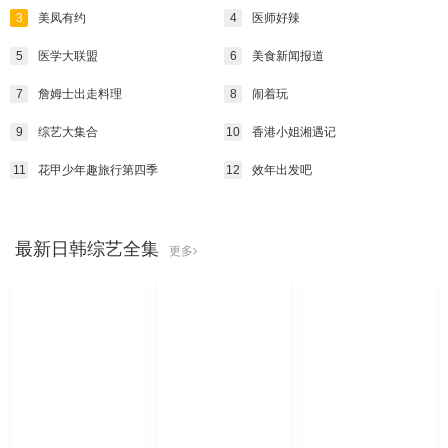
3
美凤有约
4
医师好辣
5
医学大联盟
6
美食新闻报道
7
詹姆士出走料理
8
闹着玩
9
综艺大集合
10
香港小姐湘遇记
11
花甲少年趣旅行第四季
12
效年出发吧
最新日韩综艺全集
更多