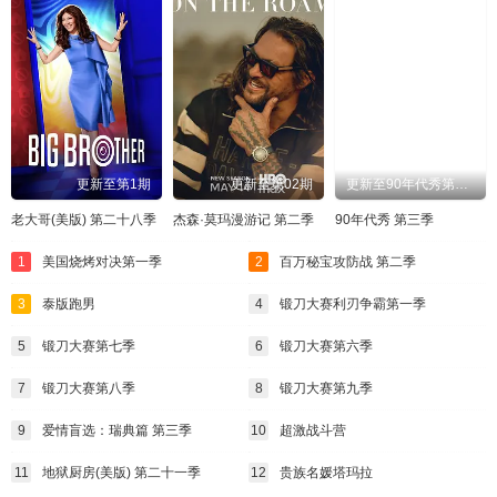
更新至第1期
更新至第02期
更新至90年代秀第3季-07-免费在线观看-爱壹帆国际版
老大哥(美版) 第二十八季
杰森·莫玛漫游记 第二季
90年代秀 第三季
1
美国烧烤对决第一季
2
百万秘宝攻防战 第二季
3
泰版跑男
4
锻刀大赛利刃争霸第一季
5
锻刀大赛第七季
6
锻刀大赛第六季
7
锻刀大赛第八季
8
锻刀大赛第九季
9
爱情盲选：瑞典篇 第三季
10
超激战斗营
11
地狱厨房(美版) 第二十一季
12
贵族名媛塔玛拉