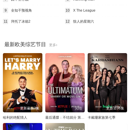
9
全知干预视角
10
X The League
11
拜托了冰箱2
12
惊人的星期六
最新欧美综艺节目
更多
更新至第7集
完结
更新至06集
哈利的绝配情人
最后通牒：不结就分 第四季
卡戴珊家族第七季