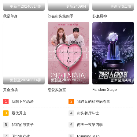
更新至20240814期
更新240904
更新至第1期
我是单身
刘在街头第四季
卧底厨神
更新至20240814期
更新至20260617第2期
更新至第4期
Fandom Stage
黄金渔场
恋爱实验室
1
我剩下的恋爱
2
我遇见的精神病态者
3
最优秀山
4
街头餐厅斗士
5
我家的熊孩子
6
两天一夜第四季
7
囚牢生存战
8
Running Man